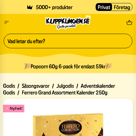
Skip to main content
5000+ produkter
Privat
Företag
Fri
Popcorn 60g 6-pack för endast 59kr
Godis
/
Säsongsvaror
/
Julgodis
/
Adventskalender
Godis
/
Ferrero Grand Assortment Kalender 250g