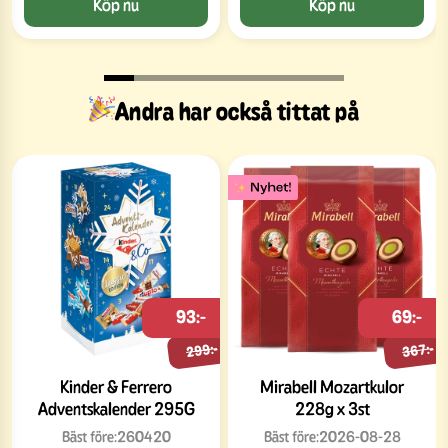
Köp nu
Köp nu
Andra har också tittat på
93:-
69:-
299:-
367:-
Kinder & Ferrero
Mirabell Mozartkulor
Adventskalender 295G
228g x 3st
Bäst före:
260420
Bäst före:
2026-08-28