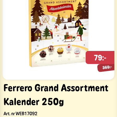
369:-
79:-
369:-
Ferrero Grand Assortment
Kalender 250g
Art. nr
WEB17092