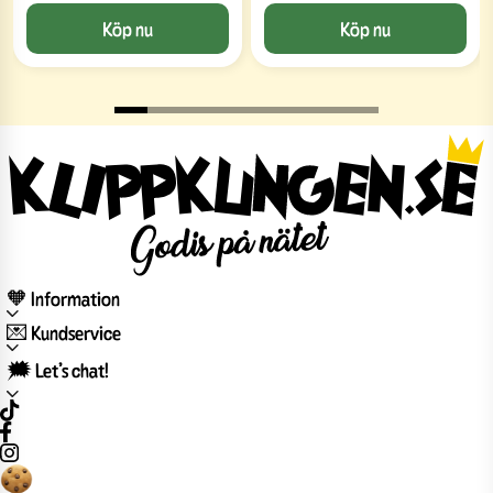
Köp nu
Köp nu
🧡 Information
💌 Kundservice
🗯️ Let’s chat!