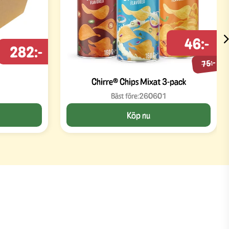
46:-
282:-
75:-
Chirre® Chips Mixat 3-pack
Bäst före:
260601
Köp nu