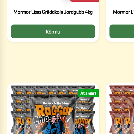
Mormor Lisas Gräddkola Jordgubb 4kg
Mormor L
Köp nu
Ät smart