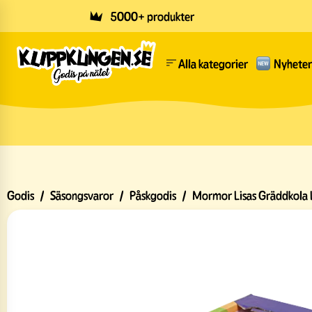
Skip to main content
5000+ produkter
Alla kategorier
Nyheter
Godis
/
Säsongsvaror
/
Påskgodis
/
Mormor Lisas Gräddkola L