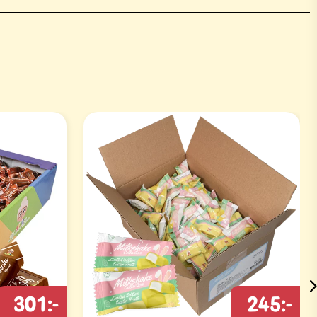
301:-
245:-