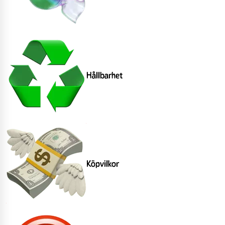
Hållbarhet
Köpvilkor