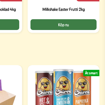
hoklad 4kg
Milkshake Easter Frutti 2kg
Köp nu
Ät smart