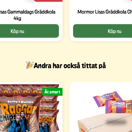
isas Gammaldags Gräddkola
Mormor Lisas Gräddkola C
4kg
Köp nu
Köp nu
Andra har också tittat på
Ät smart