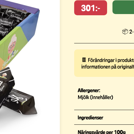
301:-
📦 2-
🍫 Förändringar i produkte
informationen på original
Allergener:
Mjölk (Innehåller)
Ingredienser
Näringsvärde per 100g