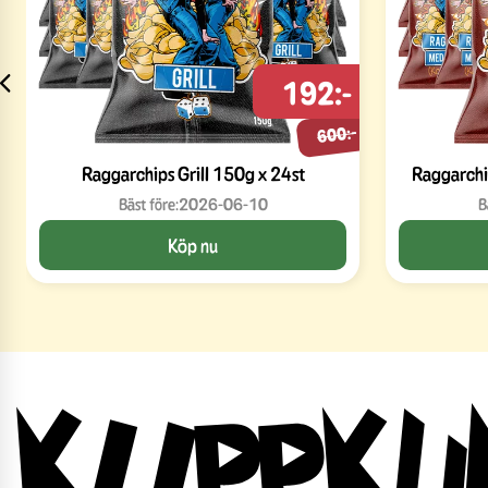
192:-
600:-
Raggarchips Grill 150g x 24st
Raggarchi
Bäst före:
2026-06-10
B
Köp nu