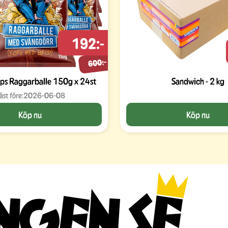
192:-
600:-
ps Raggarballe 150g x 24st
Sandwich - 2 kg
äst före:
2026-06-08
Köp nu
Köp nu