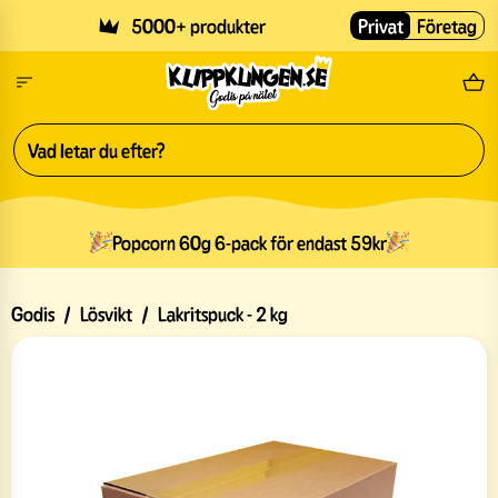
Skip to main content
5000+ produkter
Privat
Företag
Fri
Popcorn 60g 6-pack för endast 59kr
Godis
/
Lösvikt
/
Lakritspuck - 2 kg