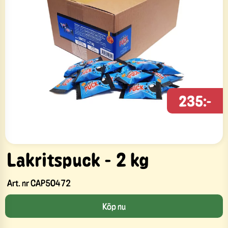
235:-
Lakritspuck - 2 kg
Art. nr
CAP50472
Köp nu