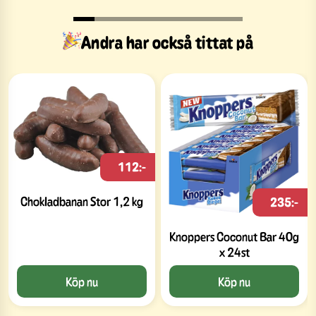
Andra har också tittat på
112:-
Chokladbanan Stor 1,2 kg
235:-
Knoppers Coconut Bar 40g
x 24st
Köp nu
Köp nu