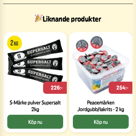
Liknande produkter
226:-
254:-
S-Märke pulver Supersalt
Peacemärken
2kg
Jordgubb/lakrits - 2 kg
Köp nu
Köp nu