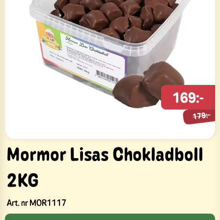
169:-
179:-
179:-
Mormor Lisas Chokladboll
2KG
Art. nr
MOR1117