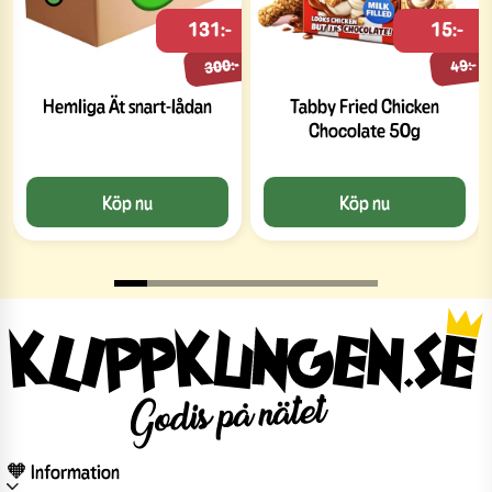
131:-
15:-
300:-
49:-
Hemliga Ät snart-lådan
Tabby Fried Chicken
Chocolate 50g
Köp nu
Köp nu
🧡 Information