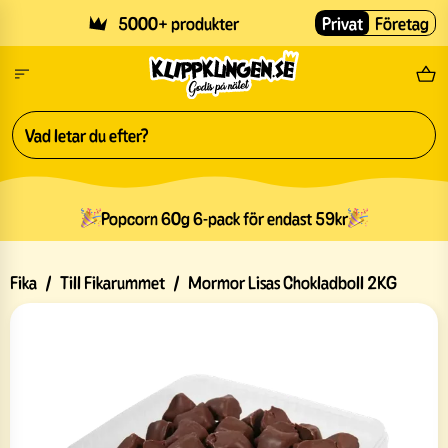
Skip to main content
5000+ produkter
Privat
Företag
Fri
Popcorn 60g 6-pack för endast 59kr
Fika
/
Till Fikarummet
/
Mormor Lisas Chokladboll 2KG