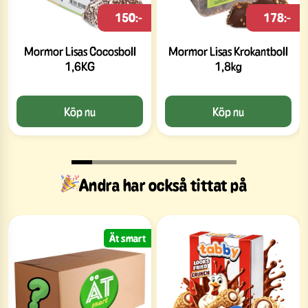
150:-
178:-
Mormor Lisas Cocosboll
Mormor Lisas Krokantboll
1,6KG
1,8kg
Köp nu
Köp nu
Andra har också tittat på
Ät smart