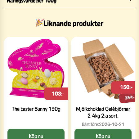
Näringsvärde per 100g
Liknande produkter
150:-
103:-
387:-
The Easter Bunny 190g
Mjölkchoklad Gelébjörnar
2-4kg 2:a sort.
Bäst före:
2026-10-21
Köp nu
Köp nu