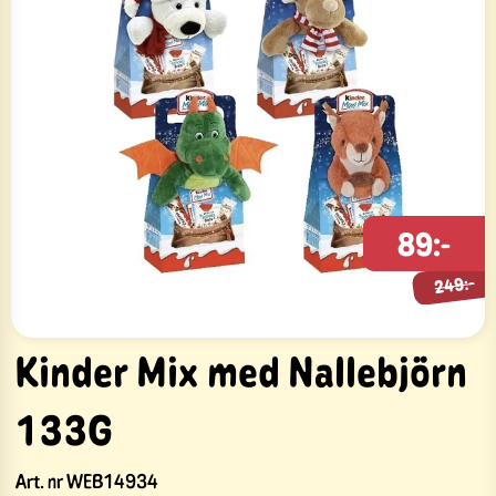
249:-
89:-
249:-
Kinder Mix med Nallebjörn
133G
Art. nr
WEB14934