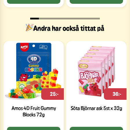
Andra har också tittat på
25:-
36:-
Amos 4D Fruit Gummy
Söta Björnar ask 5st x 32g
Blocks 72g