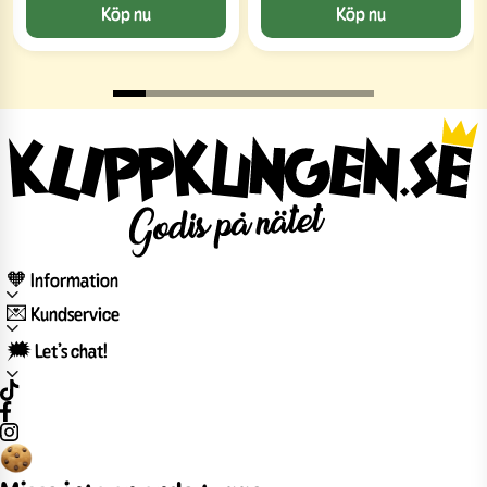
Köp nu
Köp nu
🧡 Information
💌 Kundservice
🗯️ Let’s chat!