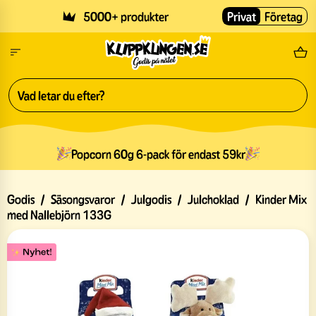
Skip to main content
5000+ produkter
Privat
Företag
Fri
Popcorn 60g 6-pack för endast 59kr
Godis
/
Säsongsvaror
/
Julgodis
/
Julchoklad
/
Kinder Mix
med Nallebjörn 133G