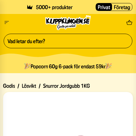
Skip to main content
5000+ produkter
Privat
Företag
Fri
Popcorn 60g 6-pack för endast 59kr
Godis
/
Lösvikt
/
Snurror Jordgubb 1KG