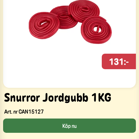
131:-
Snurror Jordgubb 1KG
Art. nr
CAN15127
Köp nu