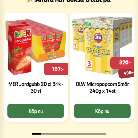
320:-
197:-
490:-
MER Jordgubb 20 cl Brik -
OLW Micropopcorn Smör
30 st
240g x 14st
Köp nu
Köp nu