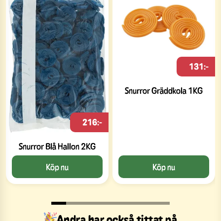
131:-
Snurror Gräddkola 1KG
216:-
Snurror Blå Hallon 2KG
Köp nu
Köp nu
Andra har också tittat på