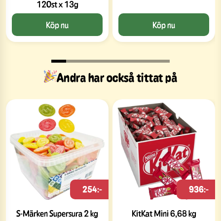
120st x 13g
Köp nu
Köp nu
Andra har också tittat på
254:-
936:-
S-Märken Supersura 2 kg
KitKat Mini 6,68 kg