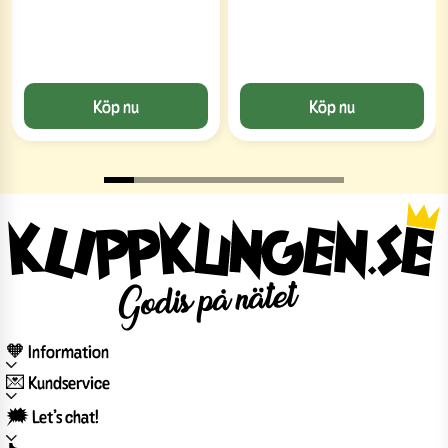
Köp nu
Köp nu
🧡 Information
💌 Kundservice
🗯️ Let’s chat!