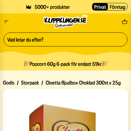
Skip to main content
5000+ produkter
Privat
Företag
Fri
Popcorn 60g 6-pack för endast 59kr
Godis
/
Storpack
/
Cloetta Bjudbox Choklad 300st x 25g