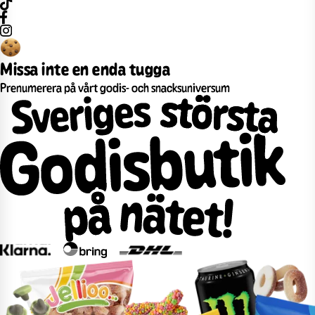
Missa inte en enda tugga
Prenumerera på vårt godis- och snacksuniversum