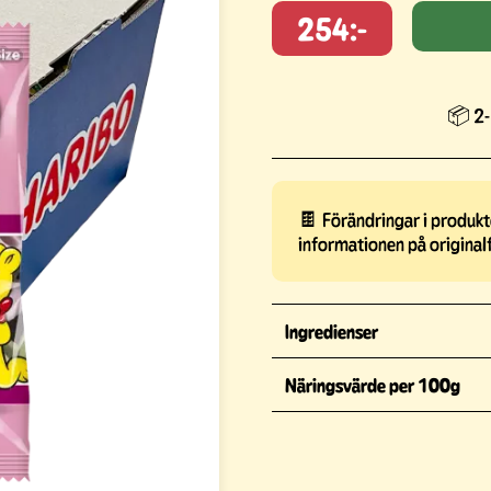
254:-
📦 2-
🍫 Förändringar i produkte
informationen på original
Ingredienser
Näringsvärde per 100g