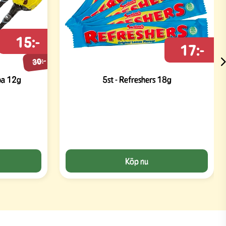
15:-
17:-
30:-
ba 12g
5st - Refreshers 18g
Köp nu