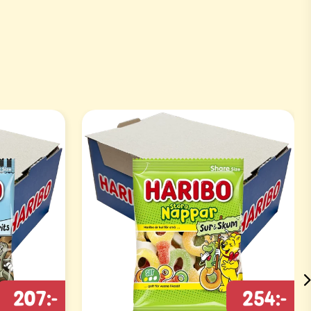
207:-
254:-