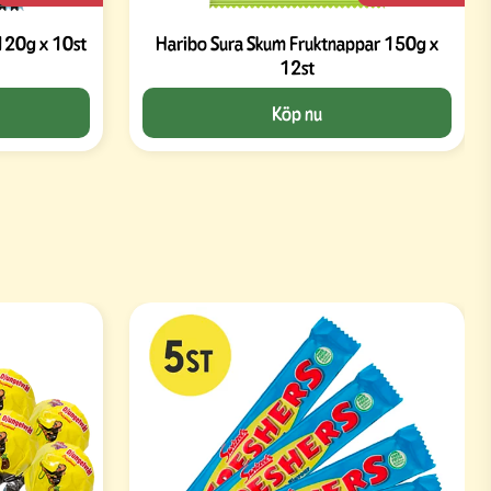
120g x 10st
Haribo Sura Skum Fruktnappar 150g x
12st
Köp nu