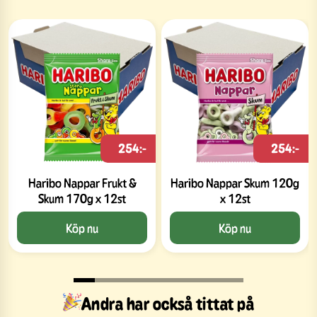
254:-
254:-
Haribo Nappar Frukt &
Haribo Nappar Skum 120g
Skum 170g x 12st
x 12st
Köp nu
Köp nu
Andra har också tittat på