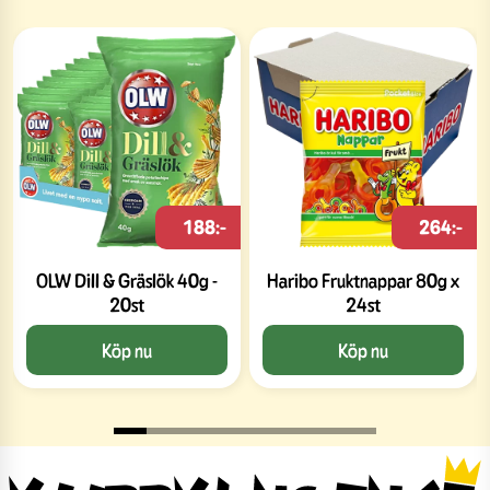
188:-
264:-
OLW Dill & Gräslök 40g -
Haribo Fruktnappar 80g x
20st
24st
Köp nu
Köp nu