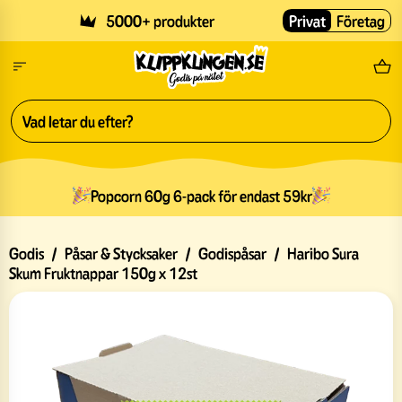
Skip to main content
5000+ produkter
Privat
Företag
Fri
Popcorn 60g 6-pack för endast 59kr
Godis
/
Påsar & Stycksaker
/
Godispåsar
/
Haribo Sura
Skum Fruktnappar 150g x 12st