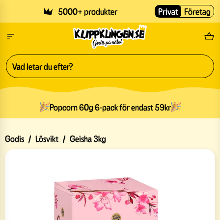
Skip to main content
5000+ produkter
Privat
Företag
Fri
Popcorn 60g 6-pack för endast 59kr
Godis
/
Lösvikt
/
Geisha 3kg