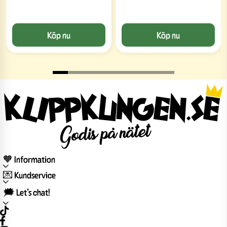
Köp nu
Köp nu
🧡 Information
💌 Kundservice
🗯️ Let’s chat!