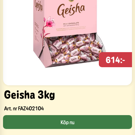
614:-
Geisha 3kg
Art. nr
FAZ402104
Köp nu