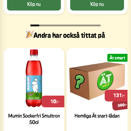
Köp nu
Köp nu
Andra har också tittat på
Ät smart
131:-
10:-
300:-
Mumin Sockerfri Smultron
Hemliga Ät snart-lådan
50cl