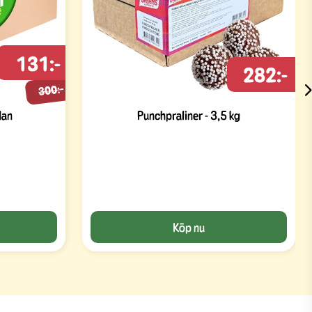
131:-
282:-
300:-
dan
Punchpraliner - 3,5 kg
Köp nu