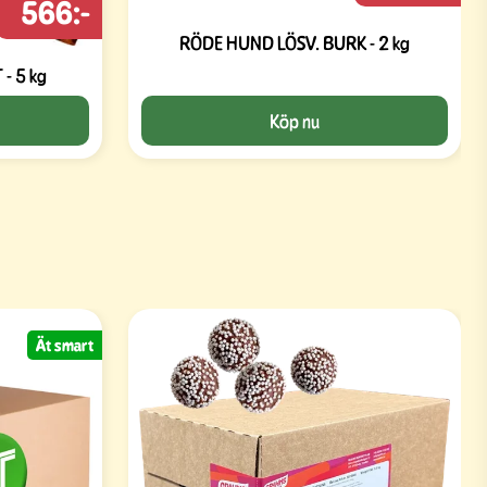
566:-
RÖDE HUND LÖSV. BURK - 2 kg
 - 5 kg
Köp nu
Ät smart