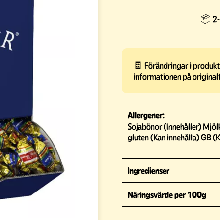
📦 2-
🍫 Förändringar i produkte
informationen på original
Allergener:
Sojabönor (Innehåller) Mjöl
gluten (Kan innehålla) GB (K
Ingredienser
Näringsvärde per 100g