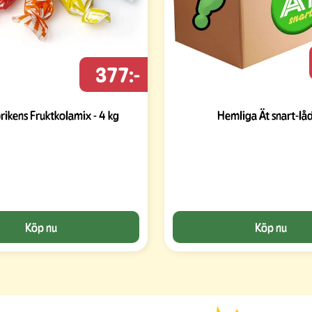
377:-
rikens Fruktkolamix - 4 kg
Hemliga Ät snart-lå
Köp nu
Köp nu