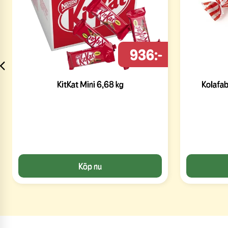
936:-
KitKat Mini 6,68 kg
Kolafab
Köp nu