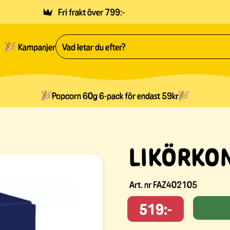
Fri frakt över 799:-
Kampanjer
Popcorn 60g 6-pack för endast 59kr
LIKÖRKON
Art. nr
FAZ402105
519:-