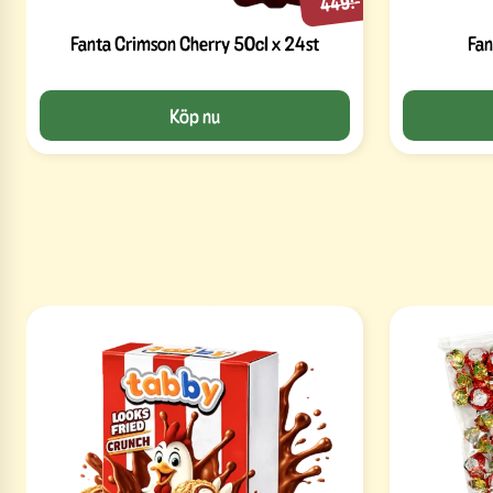
449:-
Fanta Crimson Cherry 50cl x 24st
Fan
Köp nu