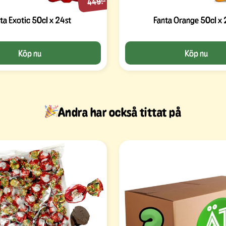
449:-
ta Exotic 50cl x 24st
Fanta Orange 50cl x 
Köp nu
Köp nu
Andra har också tittat på