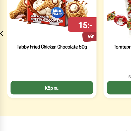
15:-
49:-
Tabby Fried Chicken Chocolate 50g
Tomtepr
B
Köp nu