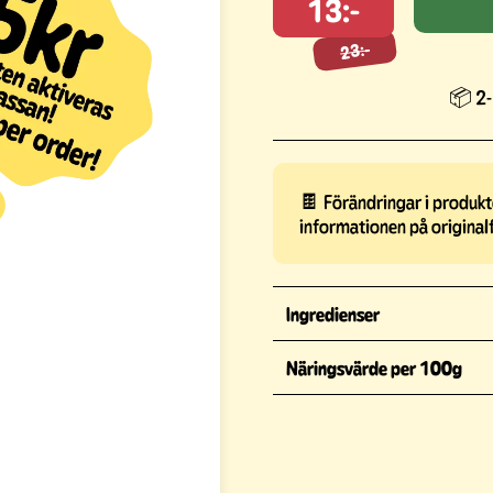
13:-
23:-
23:-
📦 2-
🍫 Förändringar i produkte
informationen på original
Ingredienser
Näringsvärde per 100g