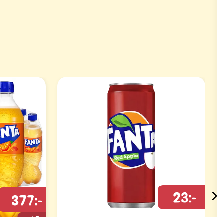
23:-
377:-