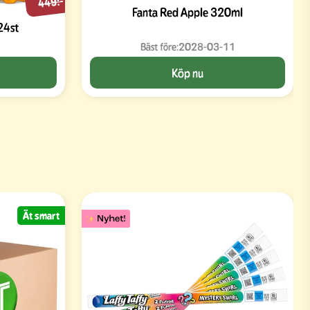
449:-
Fanta Red Apple 320ml
24st
Bäst före:
2028-03-11
Köp nu
Ät smart