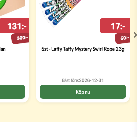
131:-
17:-
300:-
50:-
dan
5st - Laffy Taffy Mystery Swirl Rope 23g
Bäst före:
2026-12-31
Köp nu