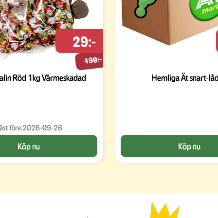
29:-
199:-
alin Röd 1kg Värmeskadad
Hemliga Ät snart-lå
äst före:
2026-09-26
Köp nu
Köp nu