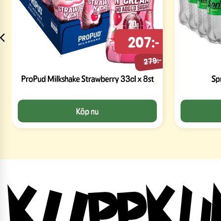
207:-
279:-
ProPud Milkshake Strawberry 33cl x 8st
Sp
Köp nu