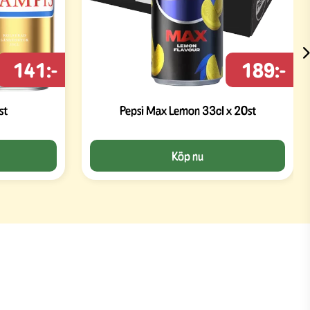
141:-
189:-
st
Pepsi Max Lemon 33cl x 20st
Köp nu