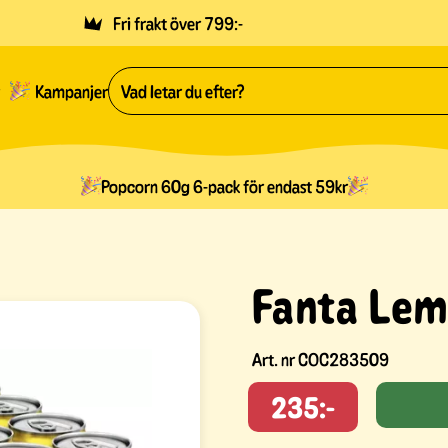
Fri frakt över 799:-
Kampanjer
Popcorn 60g 6-pack för endast 59kr
Fanta Lem
Art. nr
COC283509
235:-