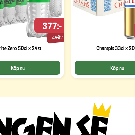
377:-
449:-
rite Zero 50cl x 24st
Champis 33cl x 20
Köp nu
Köp nu