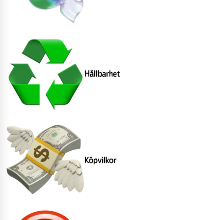
Hållbarhet
Köpvilkor