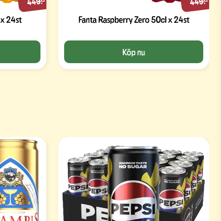
449:-
449:-
 x 24st
Fanta Raspberry Zero 50cl x 24st
Köp nu