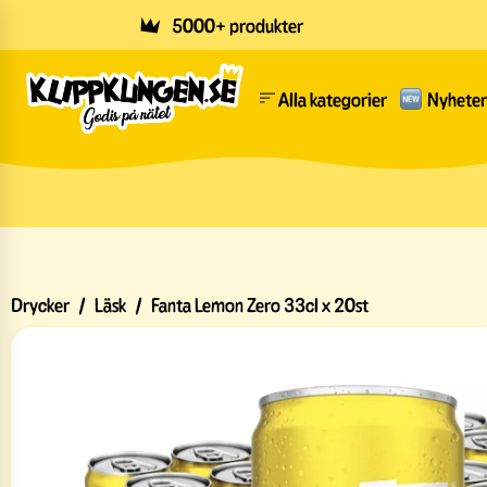
Skip to main content
5000+ produkter
Alla kategorier
Nyheter
Drycker
/
Läsk
/
Fanta Lemon Zero 33cl x 20st