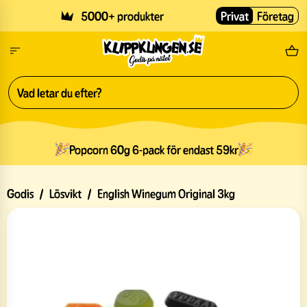
Skip to main content
5000+ produkter
Privat
Företag
Fri
Popcorn 60g 6-pack för endast 59kr
Godis
/
Lösvikt
/
English Winegum Original 3kg