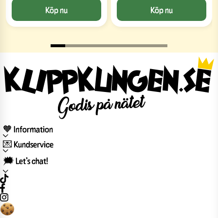
Köp nu
Köp nu
🧡 Information
💌 Kundservice
🗯️ Let’s chat!