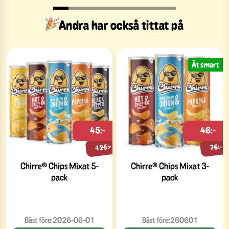
Andra har också tittat på
Ät smart
45:-
46:-
125:-
75:-
Chirre® Chips Mixat 5-
Chirre® Chips Mixat 3-
pack
pack
Bäst före:
2026-06-01
Bäst före:
260601