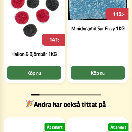
112:-
Minidynamit Sur Fizzy 1KG
141:-
Hallon & Björnbär 1KG
Köp nu
Köp nu
Andra har också tittat på
Ät smart
Ät smart