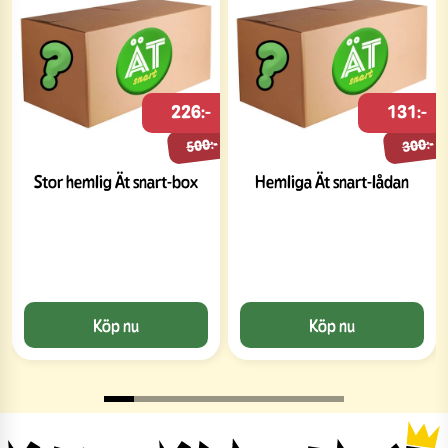
226:-
131:-
500:-
300:-
Stor hemlig Ät snart-box
Hemliga Ät snart-lådan
Köp nu
Köp nu