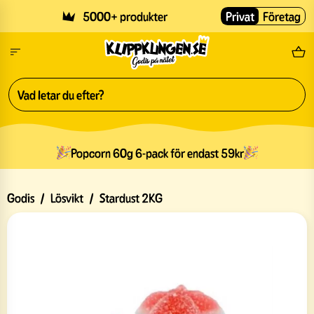
Skip to main content
5000+ produkter
Privat
Företag
Fri
Popcorn 60g 6-pack för endast 59kr
Godis
/
Lösvikt
/
Stardust 2KG