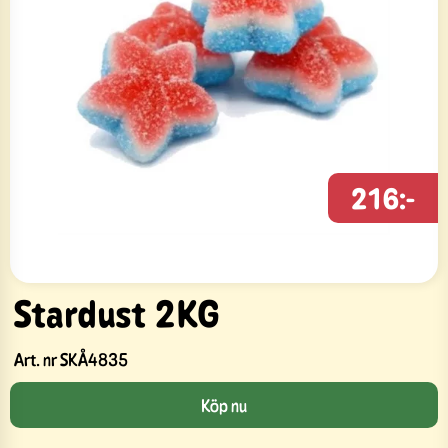
216:-
Stardust 2KG
Art. nr
SKÅ4835
Köp nu