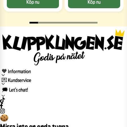
Köp nu
Köp nu
🧡 Information
💌 Kundservice
🗯️ Let’s chat!
Missa inte en enda tugga