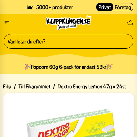
Skip to main content
5000+ produkter
Privat
Företag
Fri
Popcorn 60g 6-pack för endast 59kr
Fika
/
Till Fikarummet
/
Dextro Energy Lemon 47g x 24st