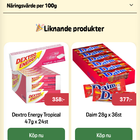
Näringsvärde per 100g
Liknande produkter
358:-
377:-
Dextro Energy Tropical
Daim 28g x 36st
47g x 24st
Köp nu
Köp nu