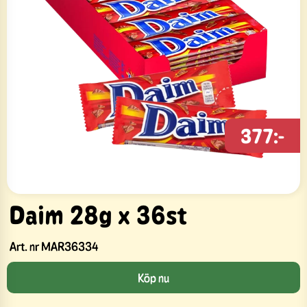
377:-
Daim 28g x 36st
Art. nr
MAR36334
Köp nu