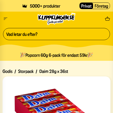
Skip to main content
5000+ produkter
Privat
Företag
Fri
Popcorn 60g 6-pack för endast 59kr
Godis
/
Storpack
/
Daim 28g x 36st