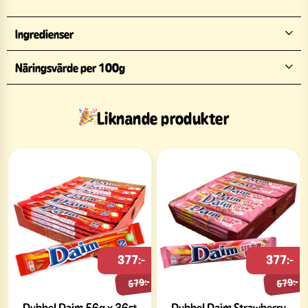
Ingredienser
Näringsvärde per 100g
Liknande produkter
377:-
377:-
579:-
579:-
Dubbel Daim 56g x 36st
Dubbel Daim Strawberry