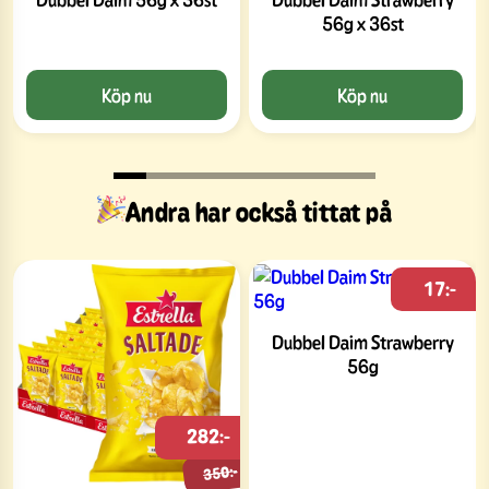
56g x 36st
Köp nu
Köp nu
Andra har också tittat på
17:-
Dubbel Daim Strawberry
56g
282:-
350:-