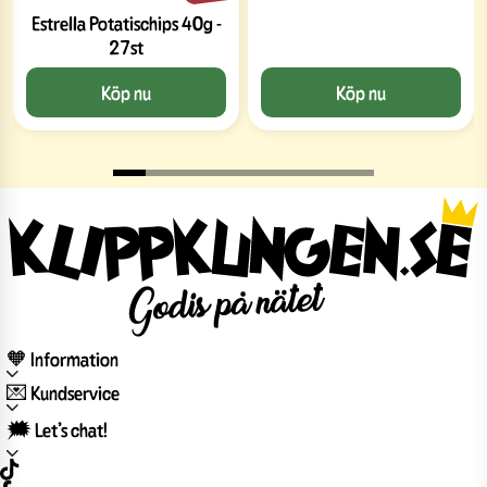
Estrella Potatischips 40g -
27st
Köp nu
Köp nu
🧡 Information
💌 Kundservice
🗯️ Let’s chat!