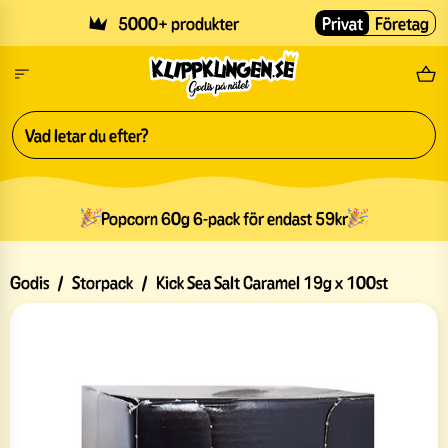
Skip to main content
5000+ produkter
Privat
Företag
Fri
Popcorn 60g 6-pack för endast 59kr
Godis
/
Storpack
/
Kick Sea Salt Caramel 19g x 100st