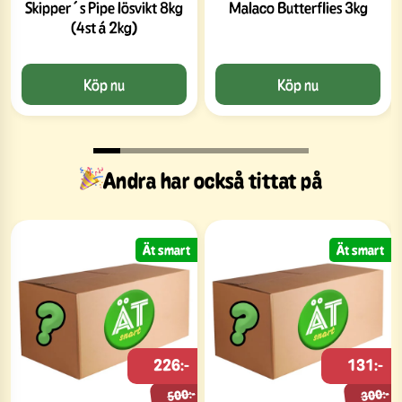
Skipper´s Pipe lösvikt 8kg
Malaco Butterflies 3kg
(4st á 2kg)
Köp nu
Köp nu
Andra har också tittat på
Ät smart
Ät smart
226:-
131:-
500:-
300:-