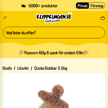
Skip to main content
5000+ produkter
Privat
Företag
Fri
Popcorn 60g 6-pack för endast 59kr
Godis
/
Lösvikt
/
Coola Gubbar 3.5kg