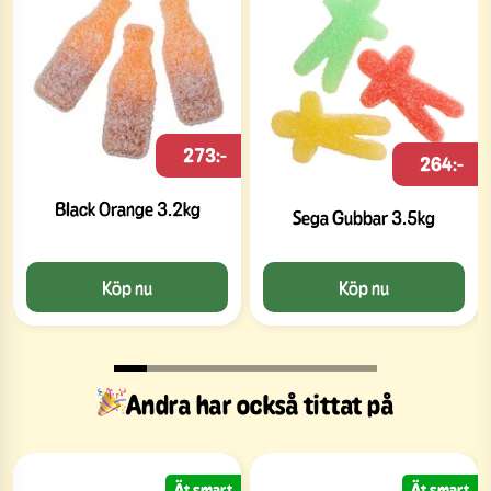
273:-
264:-
Black Orange 3.2kg
Sega Gubbar 3.5kg
Köp nu
Köp nu
Andra har också tittat på
Ät smart
Ät smart