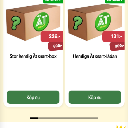
226:-
131:-
500:-
300:-
Stor hemlig Ät snart-box
Hemliga Ät snart-lådan
Köp nu
Köp nu