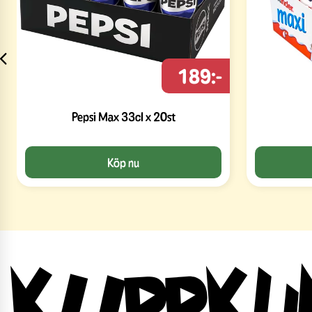
189:-
Pepsi Max 33cl x 20st
Köp nu