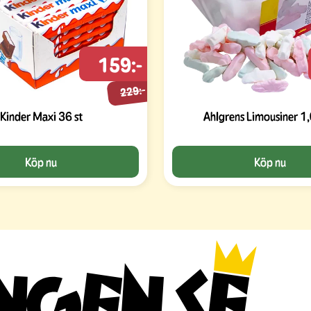
159:-
229:-
Kinder Maxi 36 st
Ahlgrens Limousiner 1
Köp nu
Köp nu