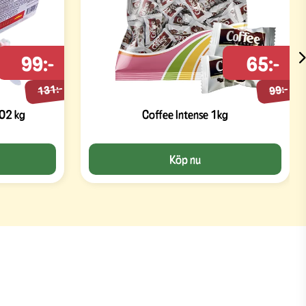
99:-
65:-
131:-
99:-
,02 kg
Coffee Intense 1kg
Köp nu