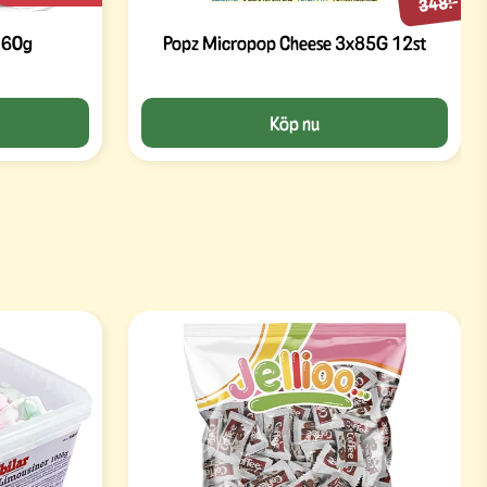
348:-
160g
Popz Micropop Cheese 3x85G 12st
Köp nu