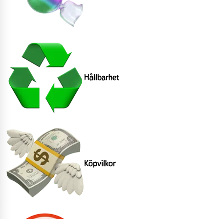
Hållbarhet
Köpvilkor