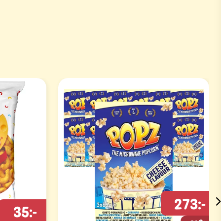
273:-
35:-