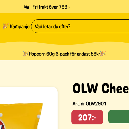
Fri frakt över 799:-
Kampanjer
Popcorn 60g 6-pack för endast 59kr
OLW Cheez
Art. nr
OLW2901
207:-