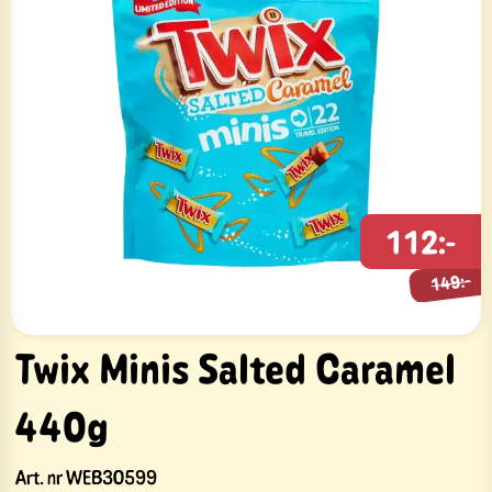
112:-
149:-
149:-
Twix Minis Salted Caramel
440g
Art. nr
WEB30599