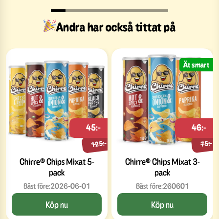
Andra har också tittat på
Ät smart
45:-
46:-
125:-
75:-
Chirre® Chips Mixat 5-
Chirre® Chips Mixat 3-
pack
pack
Bäst före:
2026-06-01
Bäst före:
260601
Köp nu
Köp nu