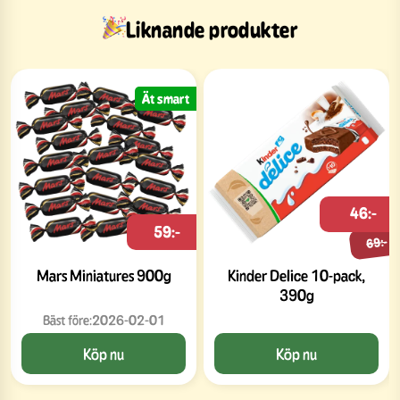
Liknande produkter
Ät smart
46:-
59:-
69:-
Mars Miniatures 900g
Kinder Delice 10-pack,
390g
Bäst före:
2026-02-01
Köp nu
Köp nu