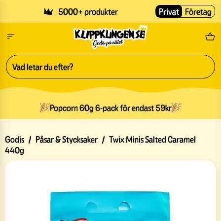
Skip to main content
5000+ produkter
Privat
Företag
Fri
Popcorn 60g 6-pack för endast 59kr
Godis
/
Påsar & Stycksaker
/
Twix Minis Salted Caramel
440g