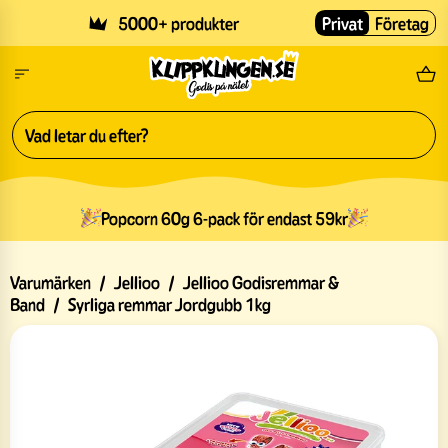
Skip to main content
5000+ produkter
Privat
Företag
Fri
Popcorn 60g 6-pack för endast 59kr
Varumärken
/
Jellioo
/
Jellioo Godisremmar &
Band
/
Syrliga remmar Jordgubb 1kg