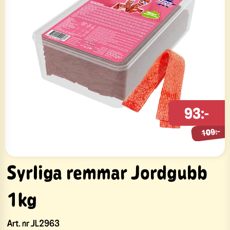
109:-
93:-
109:-
Syrliga remmar Jordgubb
1kg
Art. nr
JL2963