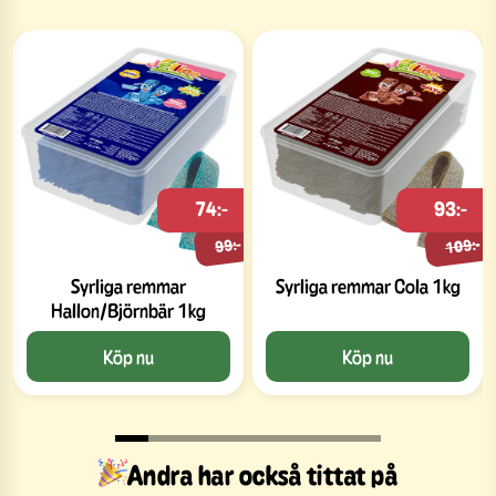
74:-
93:-
109:-
99:-
Syrliga remmar
Syrliga remmar Cola 1kg
Hallon/Björnbär 1kg
Köp nu
Köp nu
Andra har också tittat på