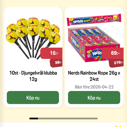
15:-
69:-
576:-
30:-
10st - Djungelvrål klubba
Nerds Rainbow Rope 26g x
12g
24st
Bäst före:
2026-04-22
Köp nu
Köp nu