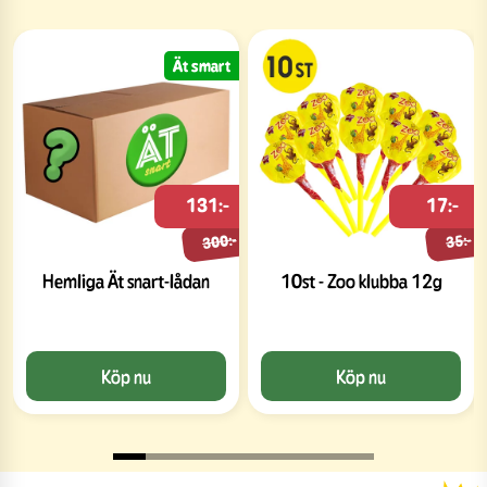
Ät smart
131:-
17:-
300:-
35:-
Hemliga Ät snart-lådan
10st - Zoo klubba 12g
Köp nu
Köp nu