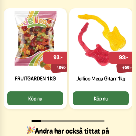
93:-
93:-
109:-
109:-
FRUITGARDEN 1KG
Jellioo Mega Gitarr 1kg
Köp nu
Köp nu
Andra har också tittat på