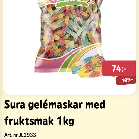
109:-
74:-
109:-
Sura gelémaskar med
fruktsmak 1kg
Art. nr
JL2933