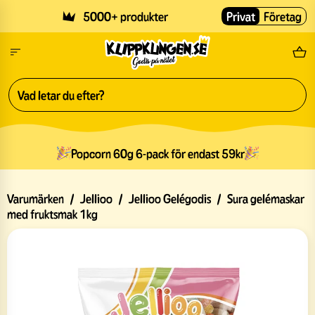
Skip to main content
5000+ produkter
Privat
Företag
Fri
Popcorn 60g 6-pack för endast 59kr
Varumärken
/
Jellioo
/
Jellioo Gelégodis
/
Sura gelémaskar
med fruktsmak 1kg