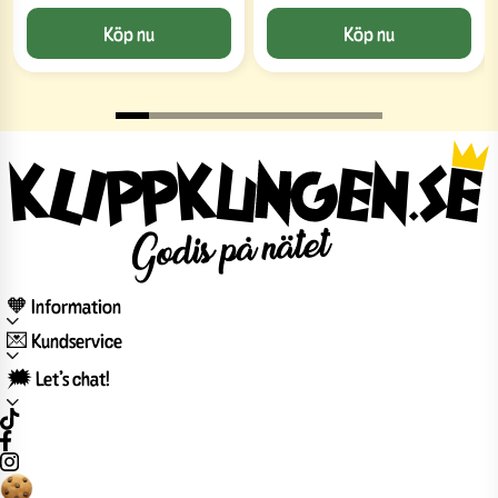
Köp nu
Köp nu
🧡 Information
💌 Kundservice
🗯️ Let’s chat!