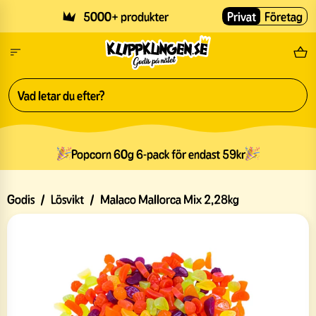
Skip to main content
5000+ produkter
Privat
Företag
Fri
Popcorn 60g 6-pack för endast 59kr
Godis
/
Lösvikt
/
Malaco Mallorca Mix 2,28kg