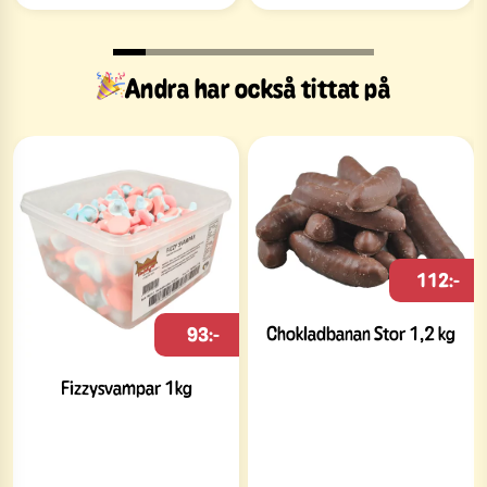
Andra har också tittat på
112:-
Chokladbanan Stor 1,2 kg
93:-
Fizzysvampar 1kg