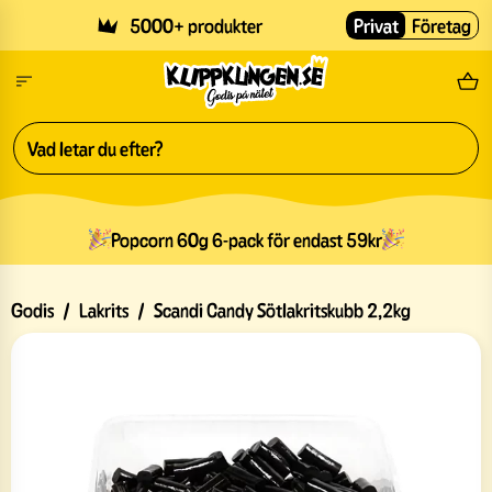
Skip to main content
5000+ produkter
Privat
Företag
Fri
Popcorn 60g 6-pack för endast 59kr
Godis
/
Lakrits
/
Scandi Candy Sötlakritskubb 2,2kg