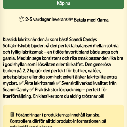
Köp nu
📦 2-5 vardagar leverans
💸 Betala med Klarna
Klassisk lakrits när den är som bäst! Scandi Candys
Sötlakritskubb bjuder på den perfekta balansen mellan sötma
och fyllig lakritssmak – en tidlös favorit bland både unga och
gamla. Med sin sega konsistens och rika smak passar den lika bra
i godishyllan som i lösvikten eller till kaffet. Den generösa
burken på 2,2 kg gör den perfekt för butiker, caféer,
arbetsplatser eller dig som helt enkelt älskar lakrits lite extra
mycket. ✅ Äkta lakritssmak ✅ Svensktillverkad kvalitet från
Scandi Candy ✅ Praktisk storförpackning – perfekt för
återförsäljning. En klassiker som du aldrig tröttnar på!
🍫 Förändringar i produkternas innehåll kan ske.
Kontrollera därför alltid produkt-informationen på
originalförpackningen.