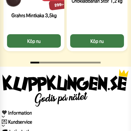
Chokladbanan Stor 1,2 kg
299:-
Grahns Mintkaka 3,5kg
Köp nu
Köp nu
🧡 Information
💌 Kundservice