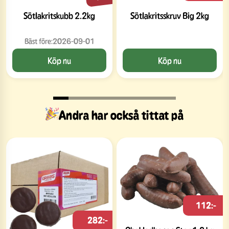
Sötlakritskubb 2.2kg
Sötlakritsskruv Big 2kg
Bäst före:
2026-09-01
Köp nu
Köp nu
Andra har också tittat på
112:-
282:-