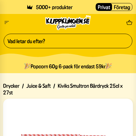
Skip to main content
5000+ produkter
Privat
Företag
Fri
Popcorn 60g 6-pack för endast 59kr
Drycker
/
Juice & Saft
/
Kiviks Smultron Bärdryck 25cl x
27st