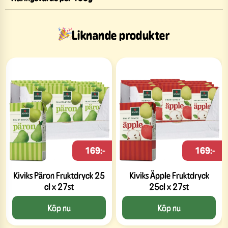
Liknande produkter
169:-
169:-
Kiviks Päron Fruktdryck 25
Kiviks Äpple Fruktdryck
cl x 27st
25cl x 27st
Köp nu
Köp nu