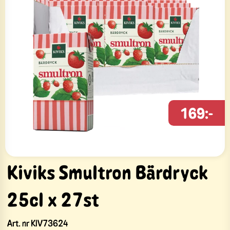
169:-
Kiviks Smultron Bärdryck
25cl x 27st
Art. nr
KIV73624