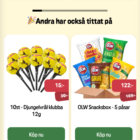
Andra har också tittat på
15:-
122:-
169:-
30:-
10st - Djungelvrål klubba
OLW Snacksbox - 5 påsar
12g
Köp nu
Köp nu