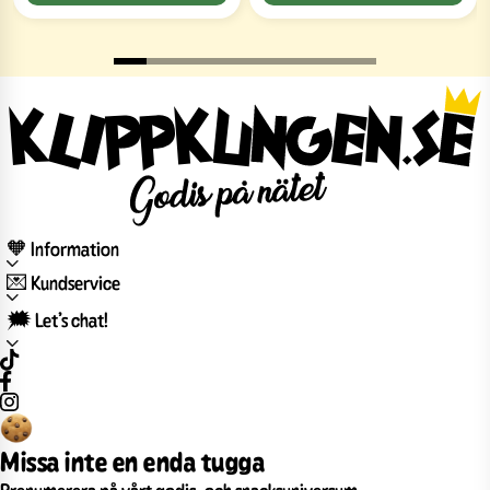
🧡 Information
💌 Kundservice
🗯️ Let’s chat!
Missa inte en enda tugga
Prenumerera på vårt godis- och snacksuniversum