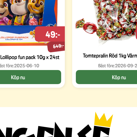
49:-
549:-
Tomtepralin Röd 1kg Vär
 Lollipop fun pack 10g x 24st
äst före:
2025-06-10
Bäst före:
2026-09-
Köp nu
Köp nu