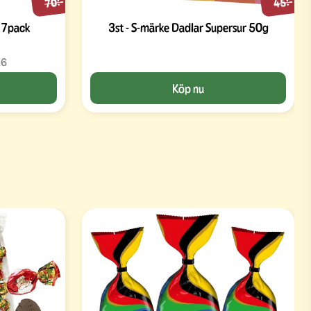
70:-
45:-
 7pack
3st - S-märke Dadlar Supersur 50g
26
Köp nu