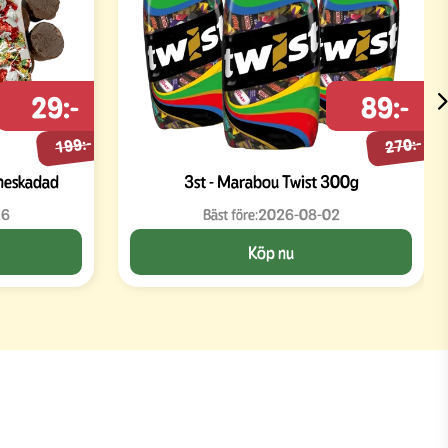
29:-
89:-
199:-
270:-
meskadad
3st - Marabou Twist 300g
26
Bäst före:
2026-08-02
Köp nu