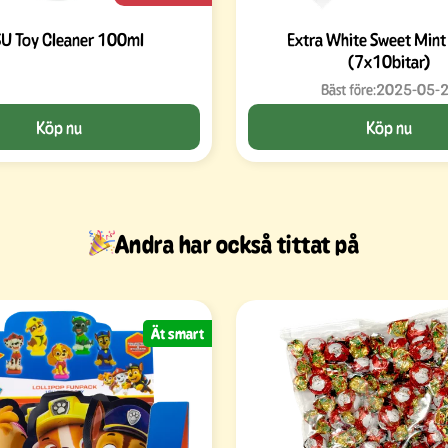
U Toy Cleaner 100ml
Extra White Sweet Mint
(7x10bitar)
Bäst före:
2025-05-
Köp nu
Köp nu
Andra har också tittat på
Ät smart