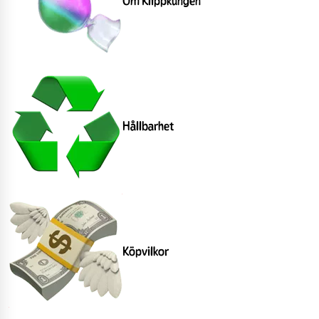
Om Klippkungen
Hållbarhet
Köpvilkor