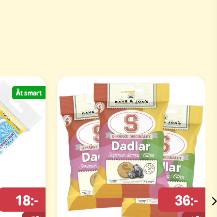
Ät smart
18:-
36:-