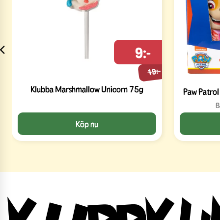
9:-
19:-
Klubba Marshmallow Unicorn 75g
Paw Patrol
B
Köp nu