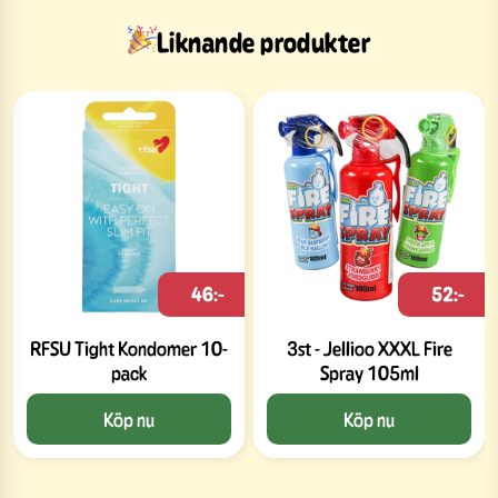
Liknande produkter
46:-
52:-
RFSU Tight Kondomer 10-
3st - Jellioo XXXL Fire
pack
Spray 105ml
Köp nu
Köp nu