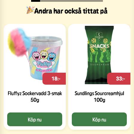
Andra har också tittat på
18:-
33:-
Fluffyz Sockervadd 3-smak
Sundlings Sourcreamhjul
50g
100g
Köp nu
Köp nu