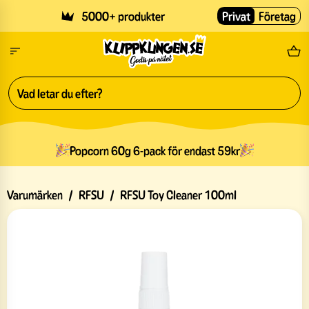
Skip to main content
5000+ produkter
Privat
Företag
Fri
Popcorn 60g 6-pack för endast 59kr
Varumärken
/
RFSU
/
RFSU Toy Cleaner 100ml