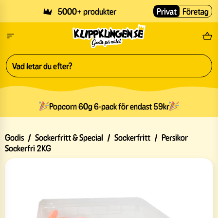
Skip to main content
5000+ produkter
Privat
Företag
Fri
Popcorn 60g 6-pack för endast 59kr
Godis
/
Sockerfritt & Special
/
Sockerfritt
/
Persikor
Sockerfri 2KG