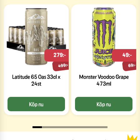
279:-
49:-
499:-
69:-
Latitude 65 Oas 33cl x
Monster Voodoo Grape
24st
473ml
Köp nu
Köp nu