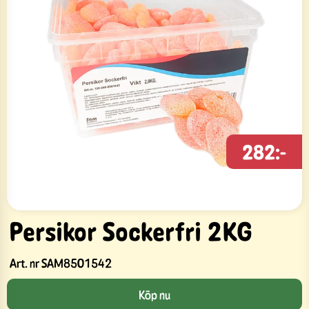
282:-
Persikor Sockerfri 2KG
Art. nr
SAM8501542
Köp nu