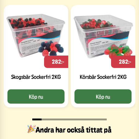
282:-
282:-
Skogsbär Sockerfri 2KG
Körsbär Sockerfri 2KG
Köp nu
Köp nu
Andra har också tittat på