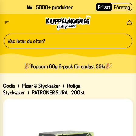
Skip to main content
5000+ produkter
Privat
Företag
Fri
Popcorn 60g 6-pack för endast 59kr
Godis
/
Påsar & Stycksaker
/
Roliga
Stycksaker
/
PATRONER SURA - 200 st