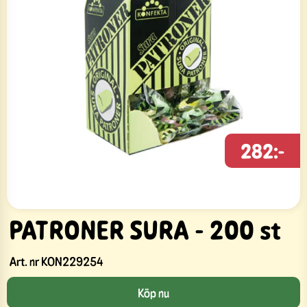
282:-
PATRONER SURA - 200 st
Art. nr
KON229254
Köp nu