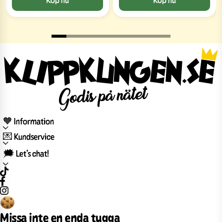
🧡 Information
💌 Kundservice
🗯️ Let’s chat!
Missa inte en enda tugga