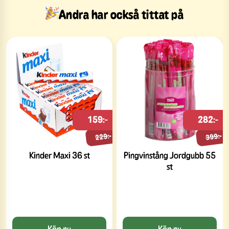
Andra har också tittat på
159:-
282:-
229:-
399:-
Kinder Maxi 36 st
Pingvinstång Jordgubb 55
st
Köp nu
Köp nu