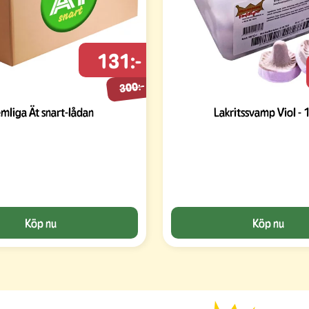
131:-
300:-
mliga Ät snart-lådan
Lakritssvamp Viol - 
Köp nu
Köp nu