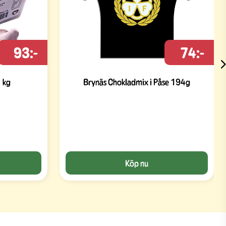
93:-
74:-
1 kg
Brynäs Chokladmix i Påse 194g
Köp nu