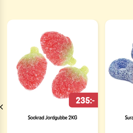
235:-
Sockrad Jordgubbe 2KG
Sur