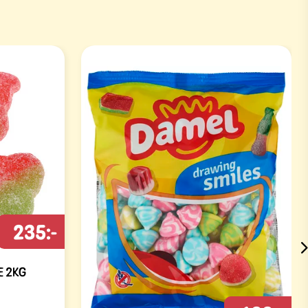
235:-
E 2KG