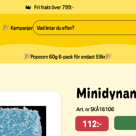
Fri frakt över 799:-
Kampanjer
Popcorn 60g 6-pack för endast 59kr
Minidynam
Art. nr
SKÅ16106
112:-