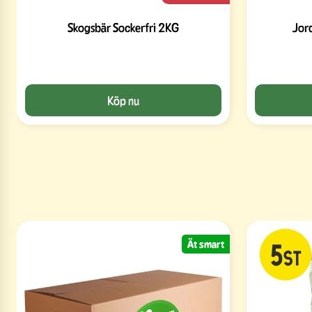
Skogsbär Sockerfri 2KG
Jor
Köp nu
Ät smart