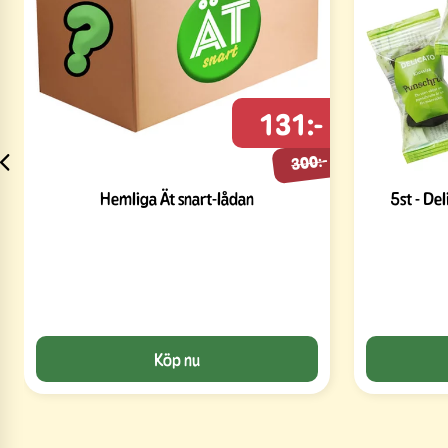
131:-
300:-
Hemliga Ät snart-lådan
5st - De
Köp nu