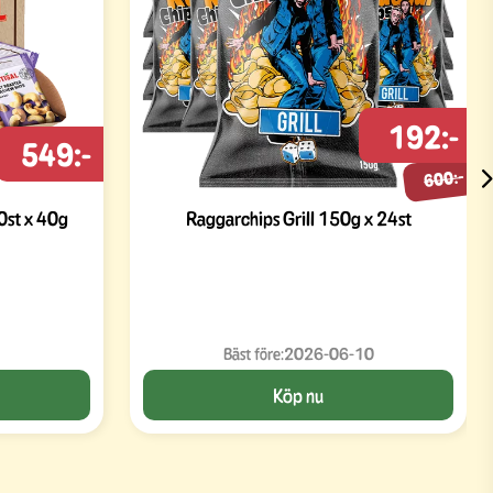
192:-
549:-
600:-
0st x 40g
Raggarchips Grill 150g x 24st
Bäst före:
2026-06-10
Köp nu