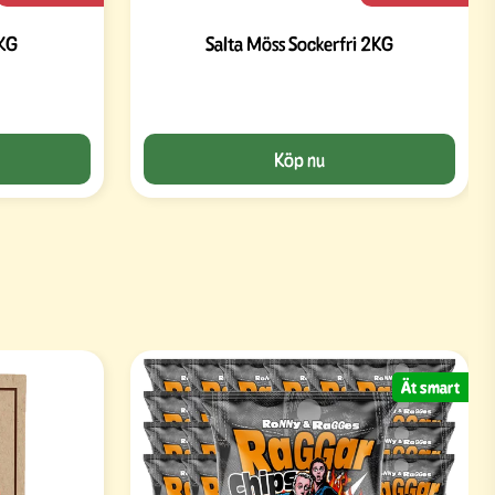
2KG
Salta Möss Sockerfri 2KG
Köp nu
Ät smart