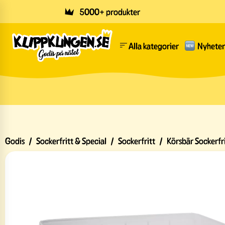
Skip to main content
5000+ produkter
Alla kategorier
Nyheter
Godis
/
Sockerfritt & Special
/
Sockerfritt
/
Körsbär Sockerfr