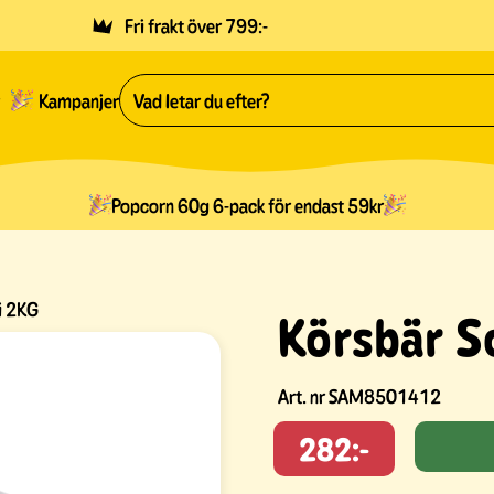
Fri frakt över 799:-
Kampanjer
Popcorn 60g 6-pack för endast 59kr
i 2KG
Körsbär S
Art. nr
SAM8501412
282:-