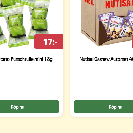
17:-
licato Punschrulle mini 18g
Nutisal Cashew Automat 4
Köp nu
Köp nu