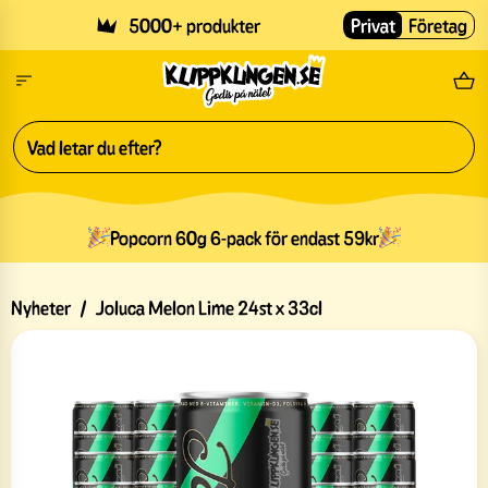
Skip to main content
5000+ produkter
Privat
Företag
Fri
Popcorn 60g 6-pack för endast 59kr
Nyheter
/
Joluca Melon Lime 24st x 33cl