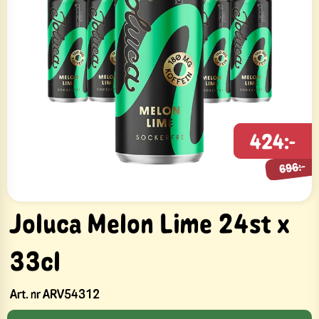
424:-
696:-
696:-
Joluca Melon Lime 24st x
33cl
Art. nr
ARV54312