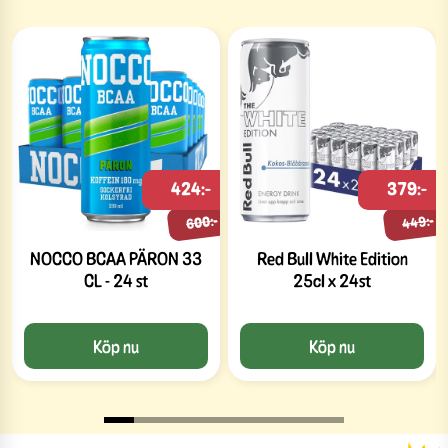
424:-
379:-
600:-
449:-
NOCCO BCAA PÄRON 33
Red Bull White Edition
CL - 24 st
25cl x 24st
Köp nu
Köp nu