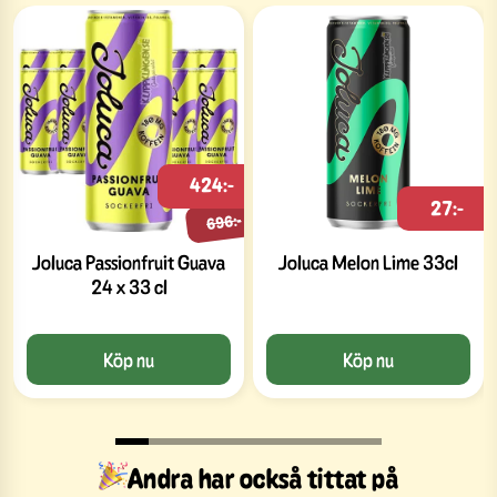
424:-
27:-
696:-
Joluca Passionfruit Guava
Joluca Melon Lime 33cl
24 x 33 cl
Köp nu
Köp nu
Andra har också tittat på