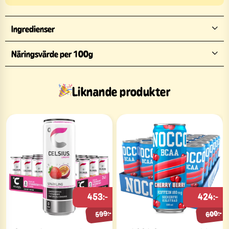
Ingredienser
Näringsvärde per 100g
Liknande produkter
453:-
424:-
599:-
600:-