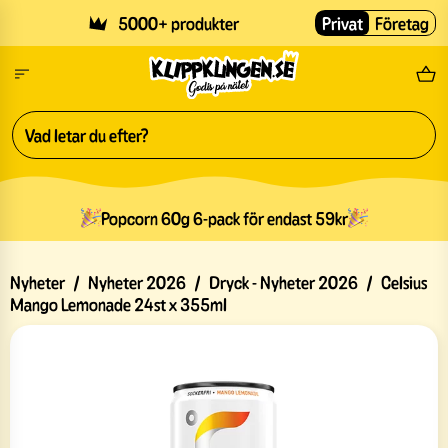
Skip to main content
5000+ produkter
Privat
Företag
Fri
Popcorn 60g 6-pack för endast 59kr
Nyheter
/
Nyheter 2026
/
Dryck - Nyheter 2026
/
Celsius
Mango Lemonade 24st x 355ml