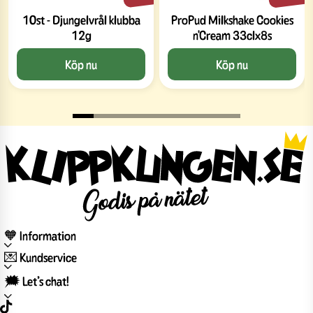
10st - Djungelvrål klubba
ProPud Milkshake Cookies
12g
n'Cream 33clx8s
Köp nu
Köp nu
🧡 Information
💌 Kundservice
🗯️ Let’s chat!