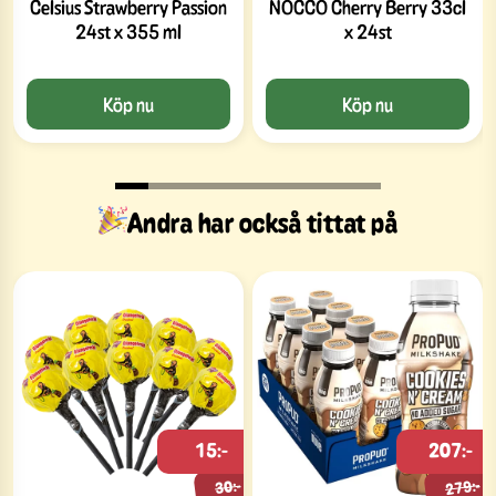
Celsius Strawberry Passion
NOCCO Cherry Berry 33cl
24st x 355 ml
x 24st
Köp nu
Köp nu
Andra har också tittat på
15:-
207:-
279:-
30:-