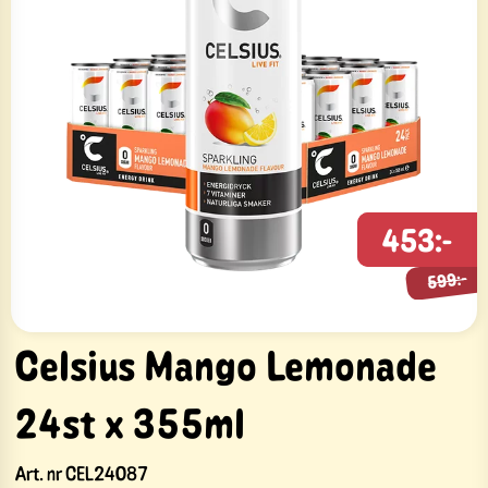
453:-
599:-
599:-
Celsius Mango Lemonade
24st x 355ml
Art. nr
CEL24087