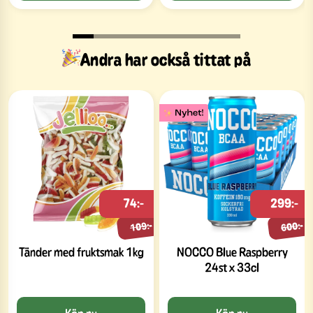
Andra har också tittat på
74:-
299:-
109:-
600:-
Tänder med fruktsmak 1kg
NOCCO Blue Raspberry
24st x 33cl
Köp nu
Köp nu