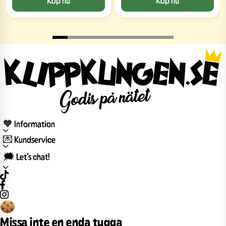
🧡 Information
💌 Kundservice
🗯️ Let’s chat!
Missa inte en enda tugga