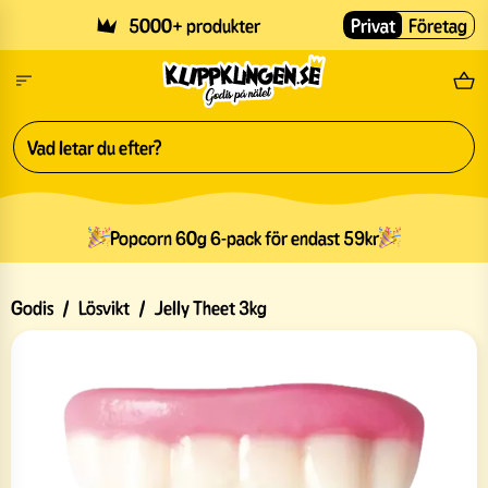
Skip to main content
5000+ produkter
Privat
Företag
Fri
Popcorn 60g 6-pack för endast 59kr
Godis
/
Lösvikt
/
Jelly Theet 3kg