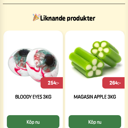
Liknande produkter
254:-
264:-
BLOODY EYES 3KG
MAGASIN APPLE 3KG
Köp nu
Köp nu