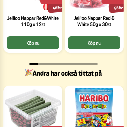
468:-
585:-
Jellioo Nappar Red&White
Jellioo Nappar Red &
110g x 12st
White 50g x 30st
Köp nu
Köp nu
Andra har också tittat på