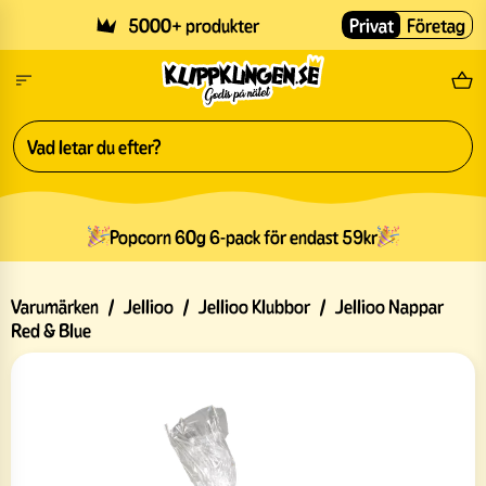
Skip to main content
5000+ produkter
Privat
Företag
Fri
Popcorn 60g 6-pack för endast 59kr
Varumärken
/
Jellioo
/
Jellioo Klubbor
/
Jellioo Nappar
Red & Blue