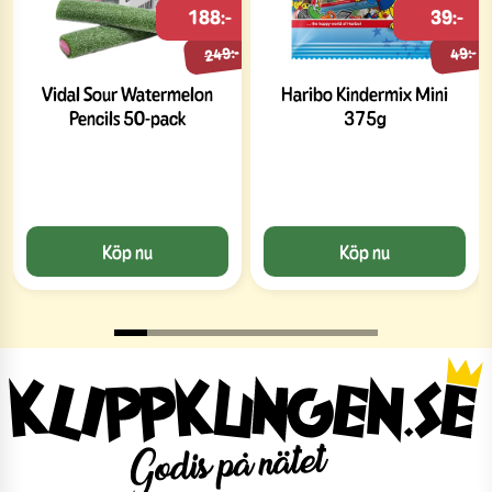
188:-
39:-
249:-
49:-
Vidal Sour Watermelon
Haribo Kindermix Mini
Pencils 50-pack
375g
Köp nu
Köp nu