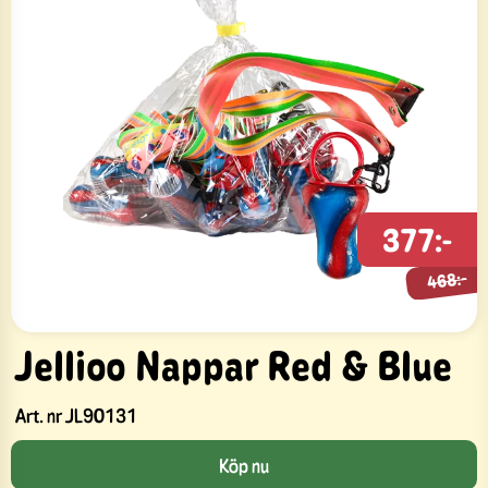
377:-
468:-
468:-
Jellioo Nappar Red & Blue
Art. nr
JL90131
Köp nu