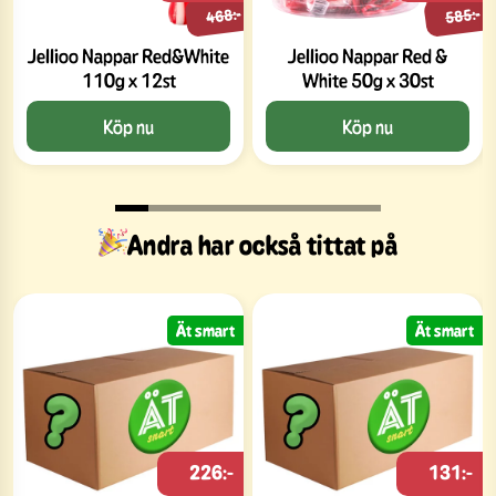
468:-
585:-
Jellioo Nappar Red&White
Jellioo Nappar Red &
110g x 12st
White 50g x 30st
Köp nu
Köp nu
Andra har också tittat på
Ät smart
Ät smart
226:-
131:-