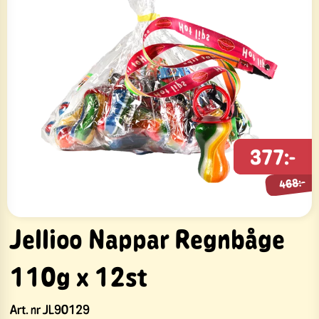
377:-
468:-
468:-
Jellioo Nappar Regnbåge
110g x 12st
Art. nr
JL90129