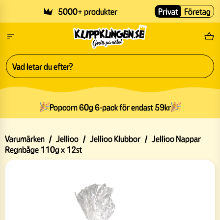
Skip to main content
5000+ produkter
Privat
Företag
Fri
Popcorn 60g 6-pack för endast 59kr
Varumärken
/
Jellioo
/
Jellioo Klubbor
/
Jellioo Nappar
Regnbåge 110g x 12st