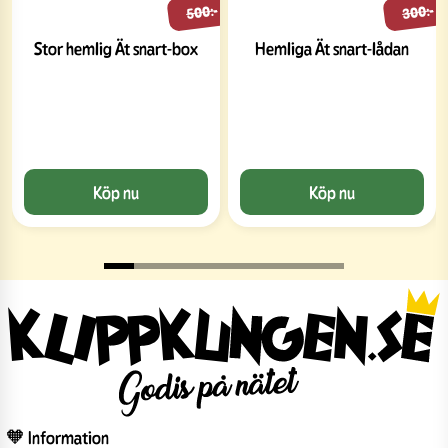
500:-
300:-
Stor hemlig Ät snart-box
Hemliga Ät snart-lådan
Köp nu
Köp nu
🧡 Information