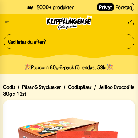
Skip to main content
5000+ produkter
Privat
Företag
Fri
Popcorn 60g 6-pack för endast 59kr
Godis
/
Påsar & Stycksaker
/
Godispåsar
/
Jellioo Crocodile
80g x 12st