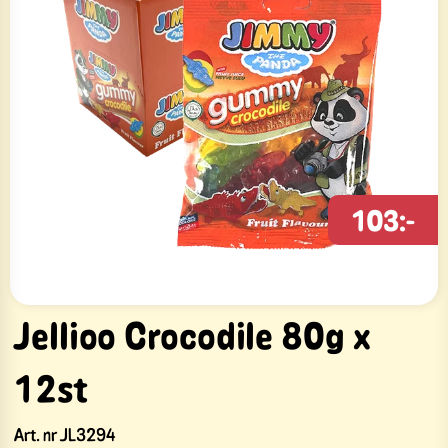
103:-
Jellioo Crocodile 80g x
12st
Art. nr
JL3294