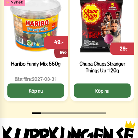
49:-
29:-
59:-
Haribo Funny Mix 550g
Chupa Chups Stranger
Things Up 120g
Bäst före:
2027-03-31
Köp nu
Köp nu