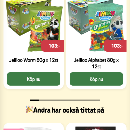
103:-
103:-
Jellioo Worm 80g x 12st
Jellioo Alphabet 80g x
12st
Köp nu
Köp nu
Andra har också tittat på