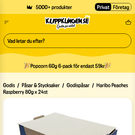
Skip to main content
5000+ produkter
Privat
Företag
Fri
Popcorn 60g 6-pack för endast 59kr
Godis
/
Påsar & Stycksaker
/
Godispåsar
/
Haribo Peaches
Raspberry 80g x 24st