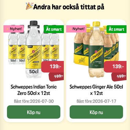
Andra har också tittat på
Ät smart
Ät smart
139:-
139:-
199:-
199:-
Schweppes Indian Tonic
Schweppes Ginger Ale 50cl
Zero 50cl x 12st
x 12st
Bäst före:
2026-07-30
Bäst före:
2026-07-17
Köp nu
Köp nu