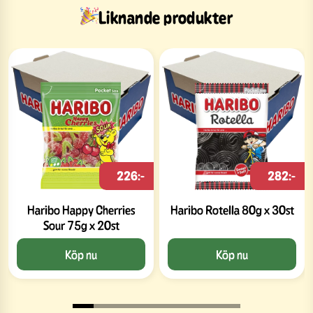
Liknande produkter
226:-
282:-
Haribo Happy Cherries
Haribo Rotella 80g x 30st
Sour 75g x 20st
Köp nu
Köp nu