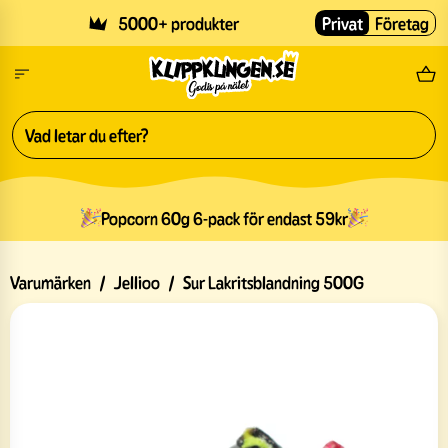
Skip to main content
5000+ produkter
Privat
Företag
Fri
Popcorn 60g 6-pack för endast 59kr
Varumärken
/
Jellioo
/
Sur Lakritsblandning 500G