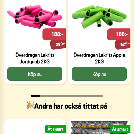
188:-
188:-
229:-
229:-
Överdragen Lakrits
Överdragen Lakrits Äpple
Jordgubb 2KG
2KG
Köp nu
Köp nu
Andra har också tittat på
Ät smart
Ät smart