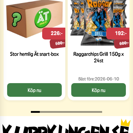
226:-
192:-
500:-
600:-
Stor hemlig Ät snart-box
Raggarchips Grill 150g x
24st
Bäst före:
2026-06-10
Köp nu
Köp nu