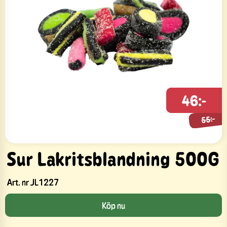
46:-
55:-
55:-
Sur Lakritsblandning 500G
Art. nr
JL1227
Köp nu