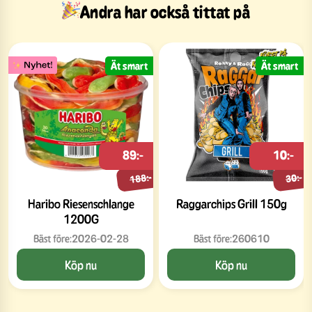
Andra har också tittat på
Ät smart
Ät smart
89:-
10:-
188:-
30:-
Haribo Riesenschlange
Raggarchips Grill 150g
1200G
Bäst före:
2026-02-28
Bäst före:
260610
Köp nu
Köp nu