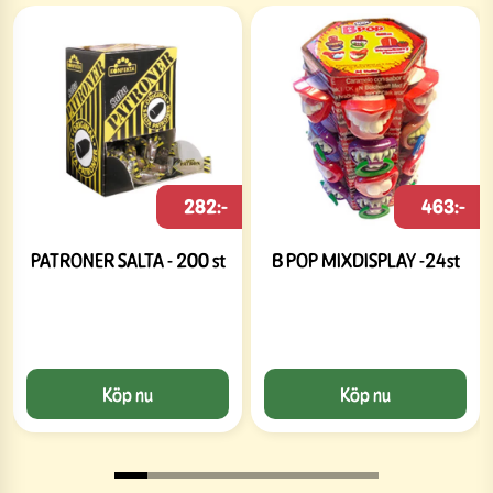
282:-
463:-
PATRONER SALTA - 200 st
B POP MIXDISPLAY -24st
Köp nu
Köp nu