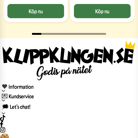
Köp nu
Köp nu
🧡 Information
💌 Kundservice
🗯️ Let’s chat!