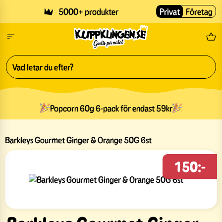
Skip to main content
5000+ produkter
Privat
Företag
Fri
Popcorn 60g 6-pack för endast 59kr
Barkleys Gourmet Ginger & Orange 50G 6st
150:-