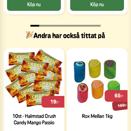
Köp nu
Köp nu
Andra har också tittat på
65:-
19:-
169:-
10st - Halmstad Crush
Rox Mellan 1kg
Candy Mango Passio