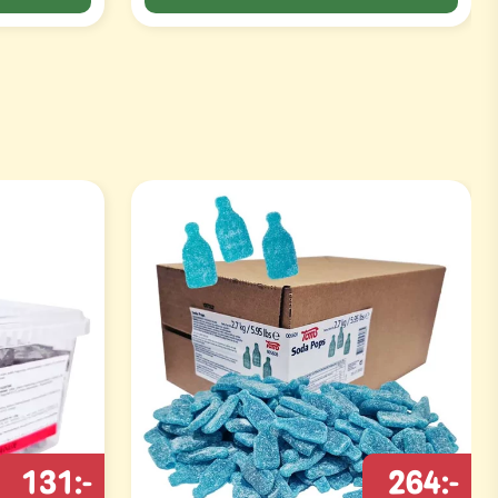
131:-
264:-