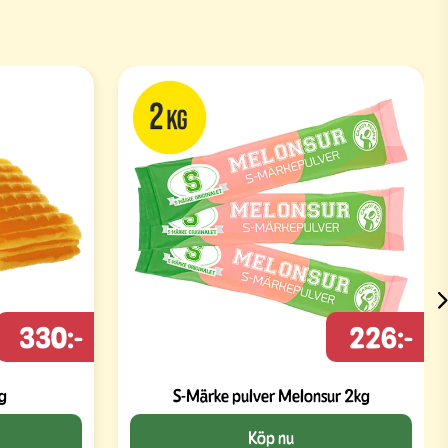
330:-
226:-
g
S-Märke pulver Melonsur 2kg
Köp nu