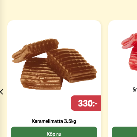
S
330:-
Karamellmatta 3.5kg
Köp nu