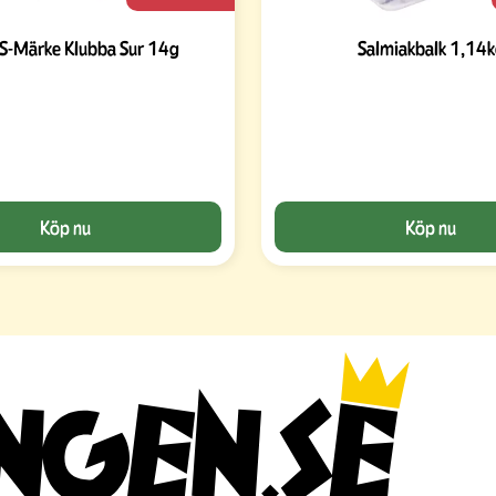
 S-Märke Klubba Sur 14g
Salmiakbalk 1,14
Köp nu
Köp nu