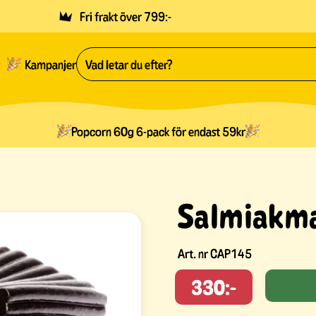
Fri frakt över 799:-
Kampanjer
Popcorn 60g 6-pack för endast 59kr
Salmiakm
Art. nr
CAP145
330:-