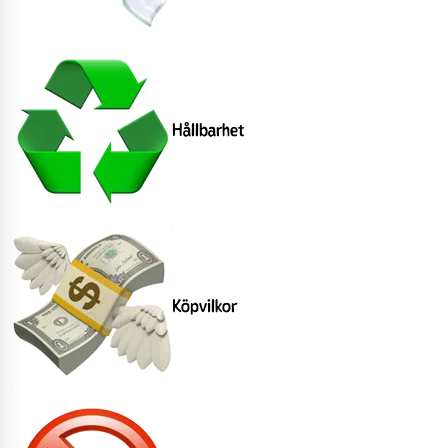
Hållbarhet
Köpvilkor