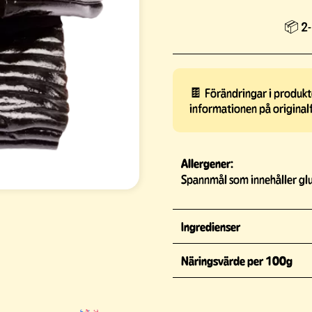
📦 2-
🍫 Förändringar i produkte
informationen på original
Allergener:
Spannmål som innehåller glu
Ingredienser
Näringsvärde per 100g