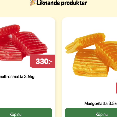
Liknande produkter
330:-
multronmatta 3.5kg
Mangomatta 3.5k
Köp nu
Köp nu