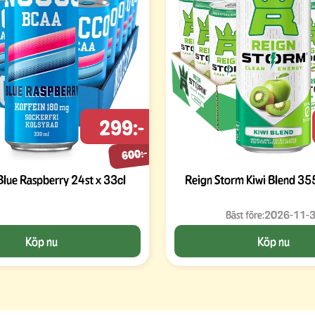
299:-
600:-
ue Raspberry 24st x 33cl
Reign Storm Kiwi Blend 35
Bäst före:
2026-11-
Köp nu
Köp nu