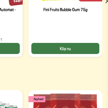
149:-
Automat -
Fini Fruits Bubble Gum 75g
01
Köp nu