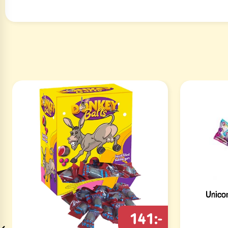
Unico
141:-