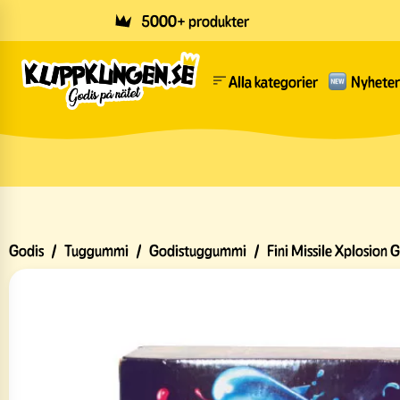
Skip to main content
5000+ produkter
Alla kategorier
Nyheter
Godis
/
Tuggummi
/
Godistuggummi
/
Fini Missile Xplosion 