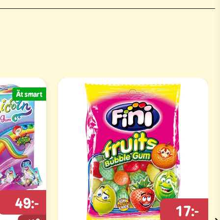
Ät smart
49:-
17:-