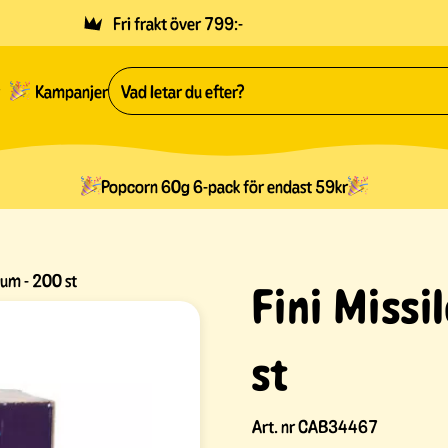
Fri frakt över 799:-
Kampanjer
Popcorn 60g 6-pack för endast 59kr
Gum - 200 st
Fini Miss
st
Art. nr
CAB34467