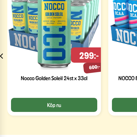
299:-
600:-
Nocco Golden Soleil 24st x 33cl
NOCCO Bl
Köp nu