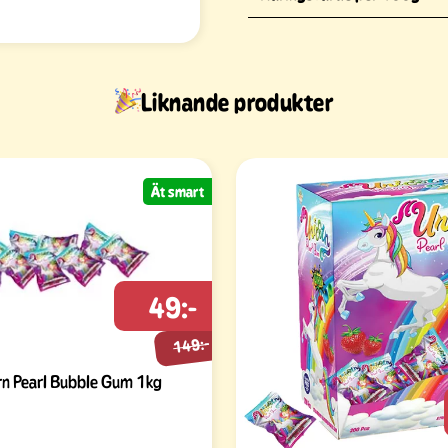
Liknande produkter
Ät smart
49:-
149:-
rn Pearl Bubble Gum 1kg