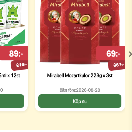
89:-
69:-
216:-
367:-
5ml x 12st
Mirabell Mozartkulor 228g x 3st
30
Bäst före:
2026-08-28
Köp nu