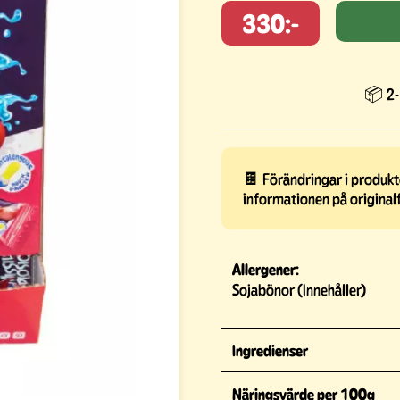
330:-
📦 2-
🍫 Förändringar i produkte
informationen på original
Allergener:
Sojabönor (Innehåller)
Ingredienser
Näringsvärde per 100g