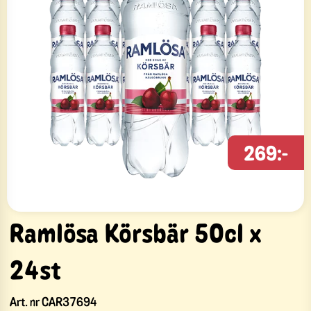
269:-
Ramlösa Körsbär 50cl x
24st
Art. nr
CAR37694