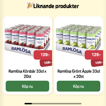
Liknande produkter
129:-
129:-
150:-
150:-
Ramlösa Körsbär 33cl x
Ramlösa Grönt Äpple 33cl
20st
x 20st
Köp nu
Köp nu