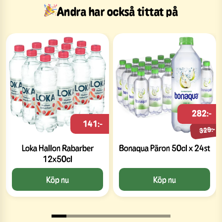
Andra har också tittat på
282:-
141:-
329:-
Loka Hallon Rabarber
Bonaqua Päron 50cl x 24st
12x50cl
Köp nu
Köp nu