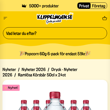
Skip to main content
5000+ produkter
Privat
Företag
Fri
Popcorn 60g 6-pack för endast 59kr
Nyheter
/
Nyheter 2026
/
Dryck - Nyheter
2026
/
Ramlösa Körsbär 50cl x 24st