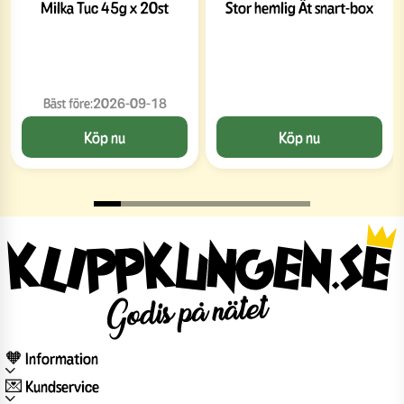
Milka Tuc 45g x 20st
Stor hemlig Ät snart-box
Bäst före:
2026-09-18
Köp nu
Köp nu
🧡 Information
💌 Kundservice