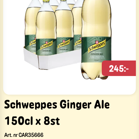
245:-
Schweppes Ginger Ale
150cl x 8st
Art. nr
CAR35666