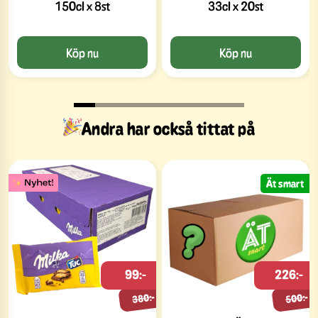
150cl x 8st
33cl x 20st
Köp nu
Köp nu
Andra har också tittat på
Ät smart
99:-
226:-
380:-
500:-