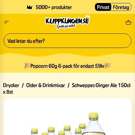
Skip to main content
5000+ produkter
Privat
Företag
Fri
Popcorn 60g 6-pack för endast 59kr
Drycker
/
Cider & Drinkmixar
/
Schweppes Ginger Ale 150cl
x 8st