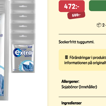
472:-
599:-
599:-
📦 2-
Sockerfritt tuggummi.
🍫 Förändringar i produkte
informationen på original
Allergener:
Sojabönor (Innehåller)
Ingredienser