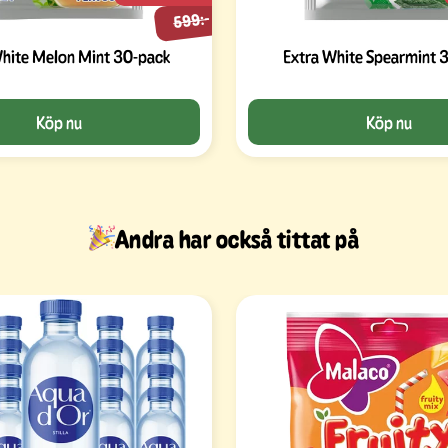
599:-
White Melon Mint 30-pack
Extra White Spearmint 
Köp nu
Köp nu
Andra har också tittat på