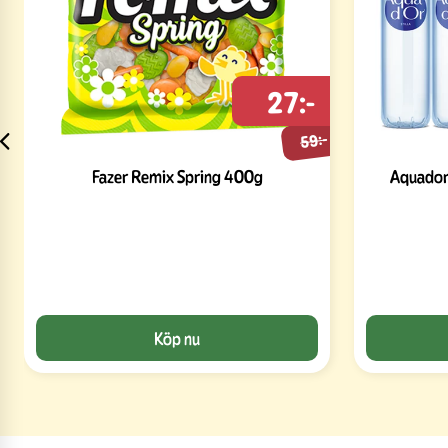
27:-
59:-
Fazer Remix Spring 400g
Aquador 
Köp nu