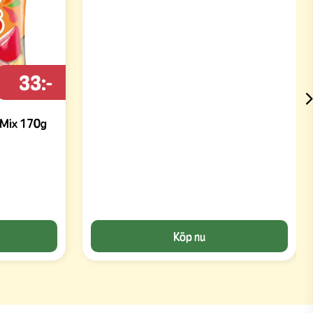
33:-
y Mix 170g
Köp nu