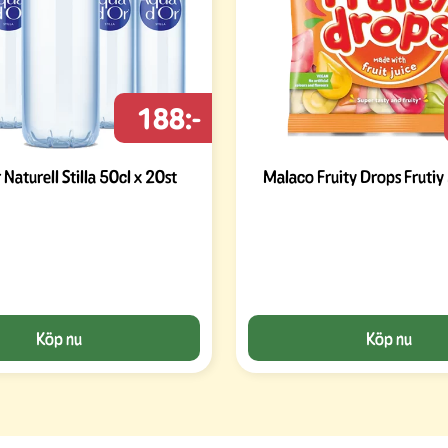
188:-
Naturell Stilla 50cl x 20st
Malaco Fruity Drops Fruti
Köp nu
Köp nu