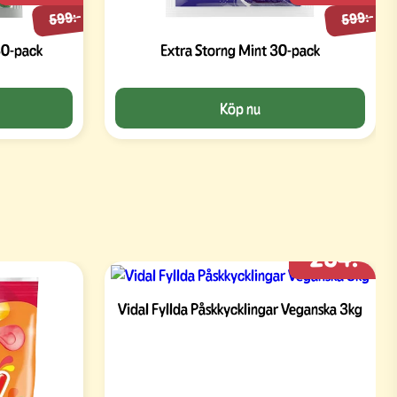
599:-
599:-
30-pack
Extra Storng Mint 30-pack
Köp nu
254:-
Vidal Fyllda Påskkycklingar Veganska 3kg