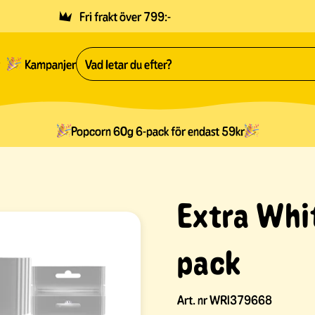
Fri frakt över 799:-
Kampanjer
Popcorn 60g 6-pack för endast 59kr
Extra Whi
pack
Art. nr
WRI379668