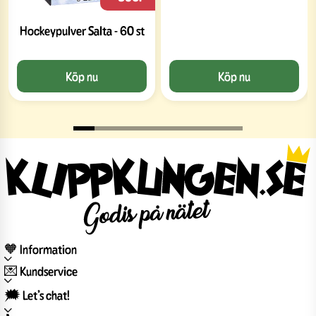
Hockeypulver Salta - 60 st
Köp nu
Köp nu
🧡 Information
💌 Kundservice
🗯️ Let’s chat!