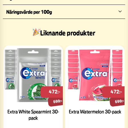
Näringsvärde per 100g
Liknande produkter
472:-
472:-
599:-
599:-
Extra White Spearmint 30-
Extra Watermelon 30-pack
pack