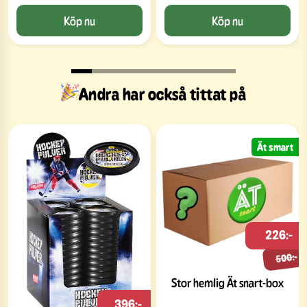
Köp nu
Köp nu
Andra har också tittat på
Ät smart
226:-
500:-
Stor hemlig Ät snart-box
396:-