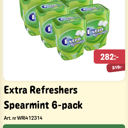
282:-
319:-
319:-
Extra Refreshers
Spearmint 6-pack
Art. nr
WRI412314