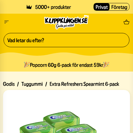
Skip to main content
5000+ produkter
Privat
Företag
Fri
Popcorn 60g 6-pack för endast 59kr
Godis
/
Tuggummi
/
Extra Refreshers Spearmint 6-pack