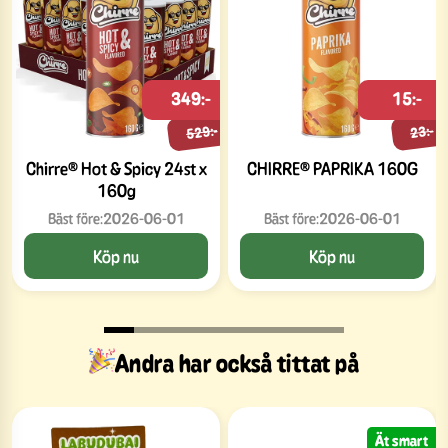
349:-
15:-
529:-
23:-
Chirre® Hot & Spicy 24st x
CHIRRE® PAPRIKA 160G
160g
Bäst före:
2026-06-01
Bäst före:
2026-06-01
Köp nu
Köp nu
Andra har också tittat på
Ät smart