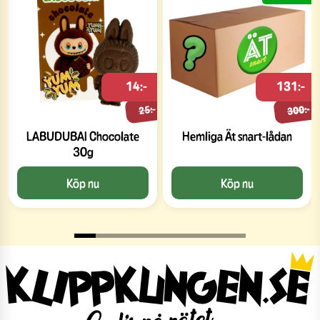
14:-
131:-
300:-
25:-
LABUDUBAI Chocolate
Hemliga Ät snart-lådan
30g
Köp nu
Köp nu