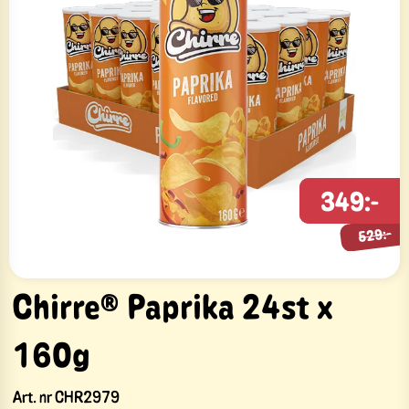
349:-
529:-
529:-
Chirre® Paprika 24st x
160g
Art. nr
CHR2979