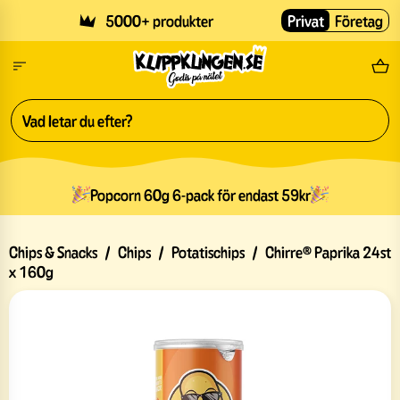
Skip to main content
5000+ produkter
Privat
Företag
Fri
Popcorn 60g 6-pack för endast 59kr
Chips & Snacks
/
Chips
/
Potatischips
/
Chirre® Paprika 24st
x 160g