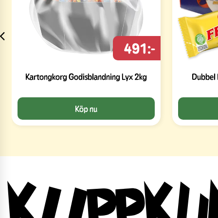
491:-
Kartongkorg Godisblandning Lyx 2kg
Dubbel 
Köp nu