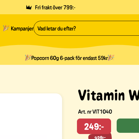
Fri frakt över 799:-
Kampanjer
Popcorn 60g 6-pack för endast 59kr
Vitamin W
Art. nr
VIT1040
249:-
329:-
329:-