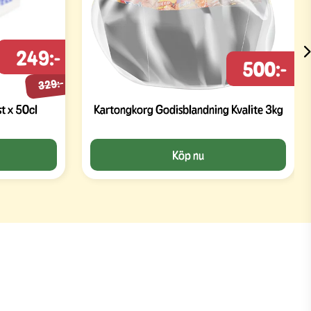
249:-
500:-
329:-
t x 50cl
Kartongkorg Godisblandning Kvalite 3kg
Köp nu