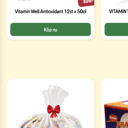
329:-
Vitamin Well Antioxidant 12st x 50cl
Köp nu