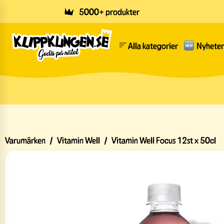
Skip to main content
5000+ produkter
Alla kategorier
Nyheter
Varumärken
/
Vitamin Well
/
Vitamin Well Focus 12st x 50cl