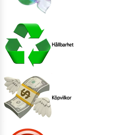
Hållbarhet
Köpvilkor