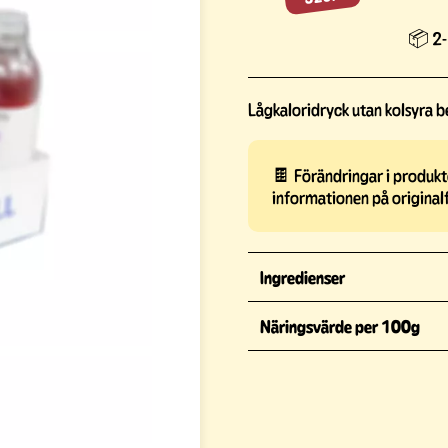
📦 2-
Lågkaloridryck utan kolsyra b
🍫 Förändringar i produkte
informationen på original
Ingredienser
Näringsvärde per 100g