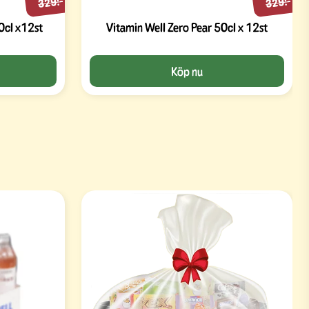
329:-
329:-
0cl x12st
Vitamin Well Zero Pear 50cl x 12st
Köp nu